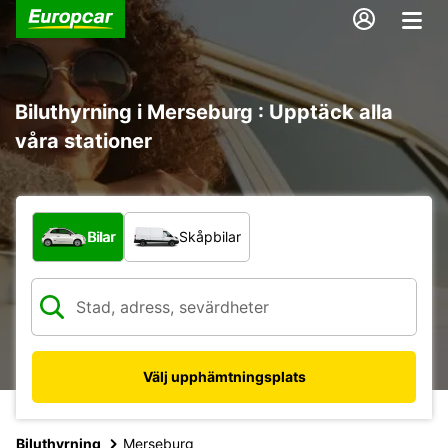
Biluthyrning i Merseburg : Upptäck alla
våra stationer
Vilken typ av fordon?
Bilar
Skåpbilar
Välj upphämtningsplats
Biluthyrning
Merseburg