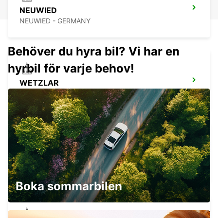
NEUWIED
NEUWIED - GERMANY
Behöver du hyra bil? Vi har en
hyrbil för varje behov!
WETZLAR
WETZLAR - GERMANY
WIESBADEN
WIESBADEN - GERMANY
Boka sommarbilen