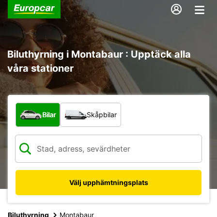
Biluthyrning i Montabaur : Upptäck alla
våra stationer
Vilken typ av fordon?
Bilar
Skåpbilar
Välj upphämtningsplats
Biluthyrning
Montabaur