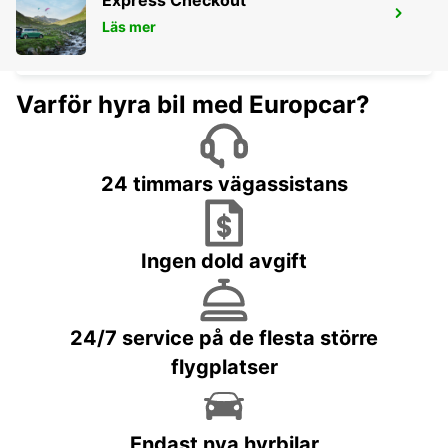
Express Checkout
SIEGEN
Läs mer
SIEGEN - GERMANY
Varför hyra bil med Europcar?
24 timmars vägassistans
Ingen dold avgift
24/7 service på de flesta större
flygplatser
Endast nya hyrbilar