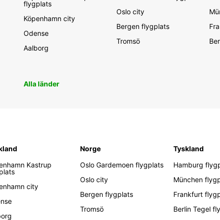
flygplats
Oslo city
Mün
Köpenhamn city
Bergen flygplats
Fra
Odense
Tromsö
Ber
Aalborg
Alla länder
kland
Norge
Tyskland
enhamn Kastrup
Oslo Gardemoen flygplats
Hamburg flygp
plats
Oslo city
München flygp
enhamn city
Bergen flygplats
Frankfurt flyg
nse
Tromsö
Berlin Tegel fl
borg