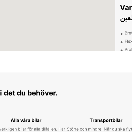
Var
Bre
Fle
Pro
hyr
Pri
pen
Enk
Upptäck ين
i det du behöver.
frå
Med Europcar Hyr
staden
Alla våra bilar
Transportbilar
sevärd
verkligen bilar för alla tillfällen. Här
Större och mindre. När du ska flyt
Al Jah