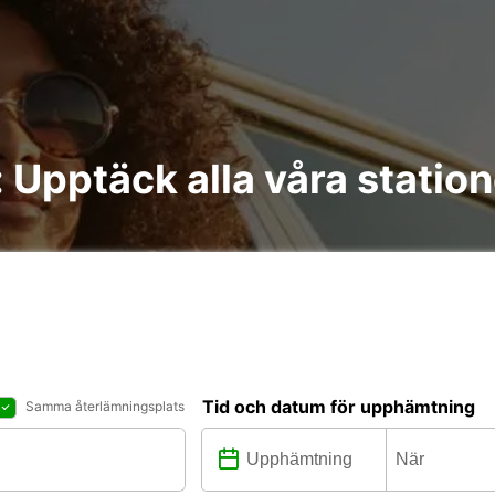
iluthyrning i العين : Upptäck alla våra stati
Tid och datum för upphämtning
Samma återlämningsplats