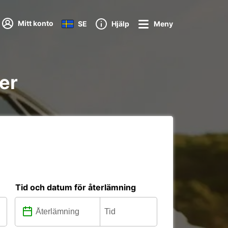
Mitt konto
SE
Hjälp
Meny
oner
Tid och datum för återlämning