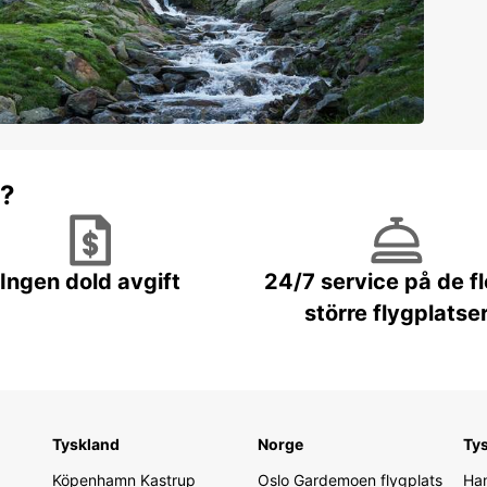
r?
Ingen dold avgift
24/7 service på de f
större flygplatse
Tyskland
Norge
Ty
Köpenhamn Kastrup
Oslo Gardemoen flygplats
Ham