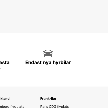
lesta
Endast nya hyrbilar
r
skland
Frankrike
burg flygplats
Paris CDG flyplats