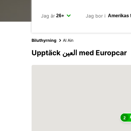
Jag är
Jag bor i
Biluthyrning
Al Ain
Upptäck العين med Europcar
2