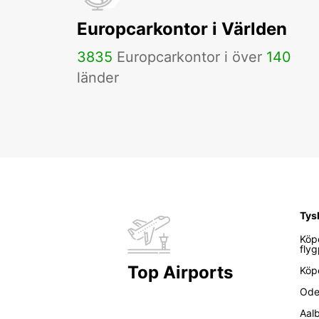
Europcarkontor i Världen
3835
Europcarkontor i över
140
länder
Tys
Köp
flyg
Top Airports
Köp
Ode
Aal