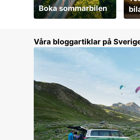
Boka sommarbilen
bi
Flexibilitet i sommar på
Från 
dina villkor
år.
Våra bloggartiklar på Sverig