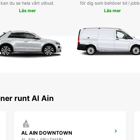
kan du se hela vårt utbud.
för dig som behöver bil i jobb
om du 
Läs mer
Läs mer
fordon
Boka din 
av en smid
att vä
vägar
ner runt Al Ain
AL AIN DOWNTOWN
AL AIN - ABU DHABI