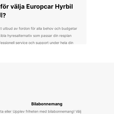
för välja Europcar Hyrbil
العين?
tt utbud av fordon för alla behov och budgetar
xibla hyresalternativ som passar din resplan
fessionell service och support under hela din
esperiod
svärda priser och erbjudanden för att spara
gar
el bokning online eller via vår kundtjänst
الع med en hyrbil
n Europcar
bil العين har du friheten att utforska
 och dess omgivningar i din egen takt. Besök
Bilabonnemang
heter som den vackra Al Ain Oasis, det historiska
ta eller
Upplev friheten med bilabonnemang! Välj
ili Fort och den natursköna Jebel Hafeet. Oavsett