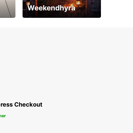
Weekendhyra
Upp till 15% rabatt
t
ress Checkout
mer