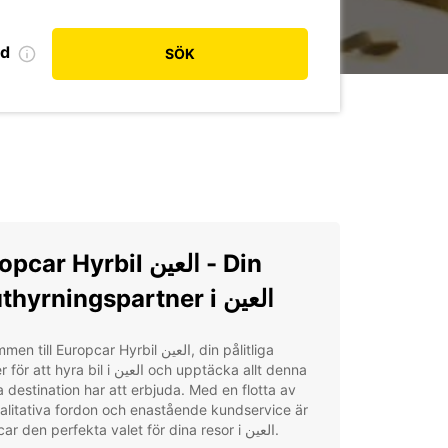
od
SÖK
car Hyrbil العين - Din
biluthyrningspartner i العين
till Europcar Hyrbil العين, din pålitliga
t hyra bil i العين och upptäcka allt denna
 destination har att erbjuda. Med en flotta av
litativa fordon och enastående kundservice är
Europcar den perfekta valet för dina resor i العين.