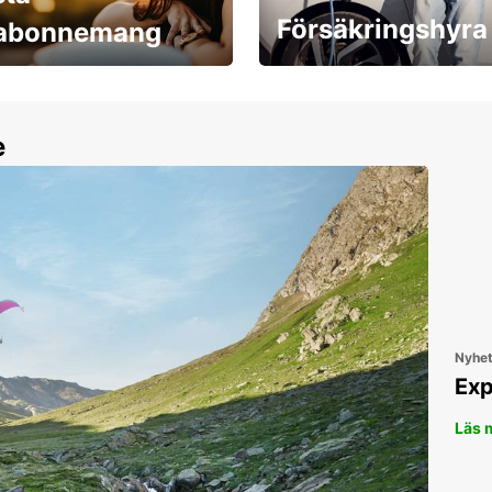
Försäkringshyra
labonnemang
30 dagar upp till ett
Boka ersättningsbil nu!
e
Nyhe
Exp
Läs 