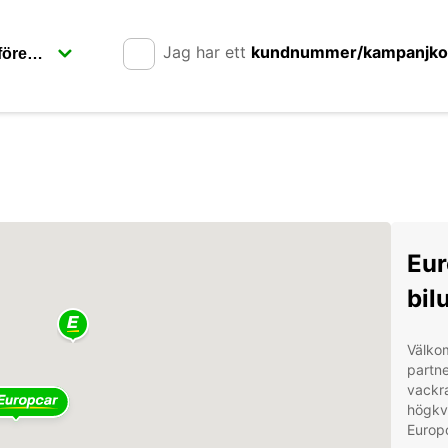
Jag har ett
kundnummer/kampanjk
Europ
Välkommen 
partner för at
vackra
högkva