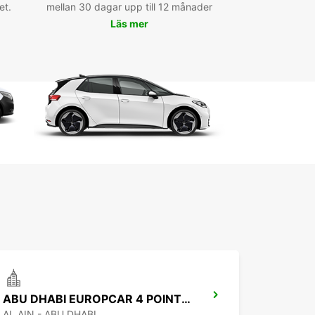
et.
mellan 30 dagar upp till 12 månader
är här för affärer eller nöje, har Europcar rätt
Läs mer
 för dig.
hyrbil från Europcar Hyrbil العين idag och njut
ig och bekväm resa i العين. Vi ser fram emot
lkomna dig och hjälpa dig att komma ut på
na med ett leende på läpparna.
ABU DHABI EUROPCAR 4 POINTS BY SHERATON ALAIN
AL AIN - ABU DHABI