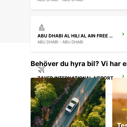
ABU DHABI AL HILI AL AIN FREE DELIVERY
ABU DHABI - ABU DHABI
Behöver du hyra bil? Vi har e
ZAYED INTERNATIONAL AIRPORT
ABU DHABI - ABU DHABI
DUBAI AL QUOZ
Te
DUBAI - DUBAI