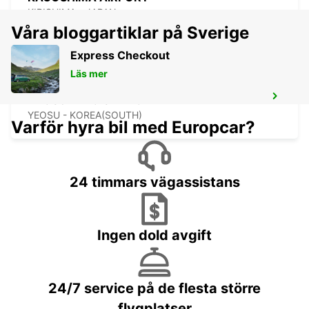
KIRISHIMA - JAPAN
Våra bloggartiklar på Sverige
Express Checkout
Läs mer
YEOSU EXPO STATION
YEOSU - KOREA(SOUTH)
Varför hyra bil med Europcar?
24 timmars vägassistans
Ingen dold avgift
24/7 service på de flesta större
flygplatser