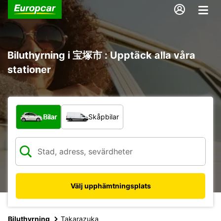
Biluthyrning i 宝塚市 : Upptäck alla våra
stationer
Vilken typ av fordon?
Bilar
Skåpbilar
Välj upphämtningsplats
Biluthyrning
Takarazuka