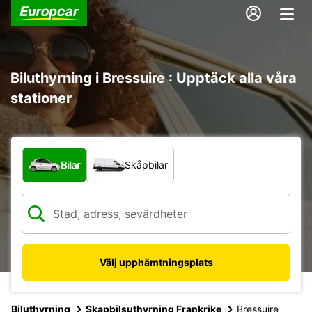
Biluthyrning i Bressuire : Upptäck alla våra
stationer
Vilken typ av fordon?
Bilar
Skåpbilar
Välj upphämtningsplats
Biluthyrning
Skapbilsuthyrning Frankrike
Bressuire