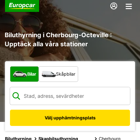
Biluthyrning i Cherbourg-Octeville :
Upptäck alla våra stationer
Vilken typ av fordon?
Bilar
Skåpbilar
Välj upphämtningsplats
Biluthyrning
Skapbilsuthyrning
Cherbourg