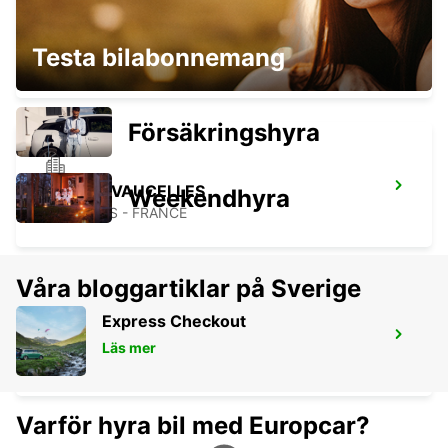
GUERNSEY FLYGPLATS
Testa bilabonnemang
GUERNSEY - UNITED KINGDOM
Försäkringshyra
BAYEUX VAUCELLES
Weekendhyra
VAUCELLES - FRANCE
Våra bloggartiklar på Sverige
Express Checkout
GRANVILLE
Läs mer
GRANVILLE - FRANCE
Varför hyra bil med Europcar?