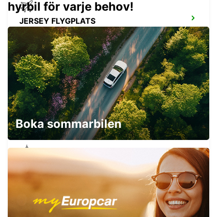
hyrbil för varje behov!
JERSEY FLYGPLATS
JERSEY - UNITED KINGDOM
COUTANCES
COUTANCES - FRANCE
Boka sommarbilen
SAINT-LO
AGNEAUX - FRANCE