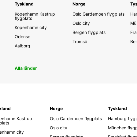
Tyskland
Norge
Ty
Köpenhamn Kastrup
Oslo Gardemoen flygplats
Ham
flygplats
Oslo city
Mün
Köpenhamn city
Bergen flygplats
Fra
Odense
Tromsö
Ber
Aalborg
Alla länder
kland
Norge
Tyskland
enhamn Kastrup
Oslo Gardemoen flygplats
Hamburg flygp
plats
Oslo city
München flygp
enhamn city
Bergen flygplats
Frankfurt flyg