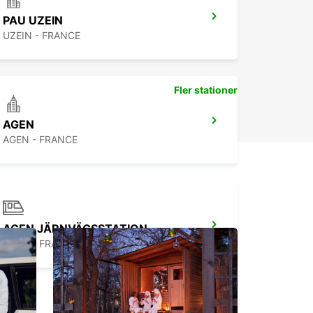
dez pas à réserver votre voiture de location avec
PAU UZEIN
car Mauléon-d'Armagnac pour profiter de nos
UZEIN - FRANCE
 attractives et de notre service de qualité. Que
yez besoin d'une petite citadine pour vos
cements urbains ou d'un véhicule spacieux pour
cances en famille, nous avons la solution qui
Fler stationer
onvient. Faites confiance à Europcar pour rendre
 séjour à Mauléon-d'Armagnac encore plus
AGEN
le et pratique. Réservez dès maintenant et
 à l'aventure en toute sérénité !
AGEN - FRANCE
AGEN JÄRNVÄGSSTATION
AGEN - FRANCE