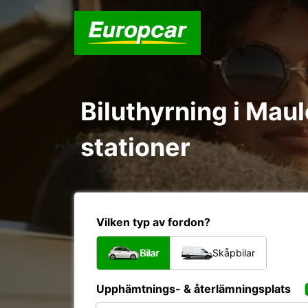
Biluthyrning i Mau
stationer
Vilken typ av fordon?
Bilar
Skåpbilar
Upphämtnings- & återlämningsplats