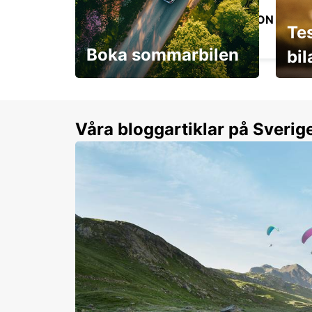
MARMANDE JÄRNVÄGSSTATION
Te
MARMANDE - FRANCE
Boka sommarbilen
bi
Flexibilitet i sommar på
Från 
dina villkor
år.
Våra bloggartiklar på Sverig