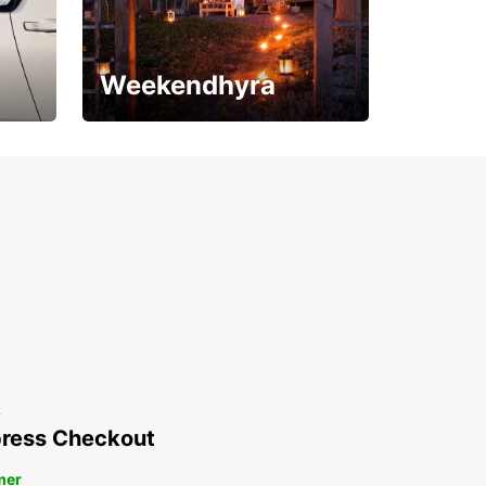
Weekendhyra
Upp till 15% rabatt
t
ress Checkout
mer