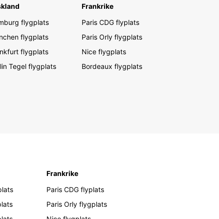
skland
Frankrike
burg flygplats
Paris CDG flyplats
chen flygplats
Paris Orly flygplats
nkfurt flygplats
Nice flygplats
lin Tegel flygplats
Bordeaux flygplats
Frankrike
lats
Paris CDG flyplats
lats
Paris Orly flygplats
plats
Nice flygplats