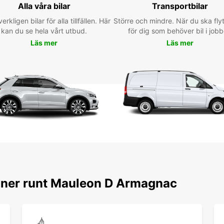
Alla våra bilar
Transportbilar
Exp
verkligen bilar för alla tillfällen. Här
Större och mindre. När du ska flyt
en 
kan du se hela vårt utbud.
för dig som behöver bil i jobb
Läs mer
Läs mer
voi
Maulé
des ma
et cul
vous p
vos env
qu'off
expér
Rés
voi
ioner runt Mauleon D Armagnac
Eur
d'