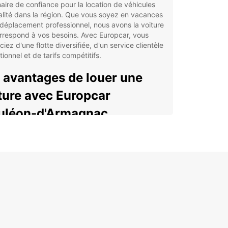
aire de confiance pour la location de véhicules
lité dans la région. Que vous soyez en vacances
déplacement professionnel, nous avons la voiture
rrespond à vos besoins. Avec Europcar, vous
ciez d'une flotte diversifiée, d'un service clientèle
ionnel et de tarifs compétitifs.
 avantages de louer une
ture avec Europcar
uléon-d'Armagnac
ge choix de véhicules de qualité pour répondre à
s vos besoins
istance routière 24h/24 pour une tranquillité
prit totale
ibilité des horaires de prise en charge et de
our pour une expérience sans stress
ions de location à la journée, à la semaine ou au
s pour s'adapter à votre emploi du temps