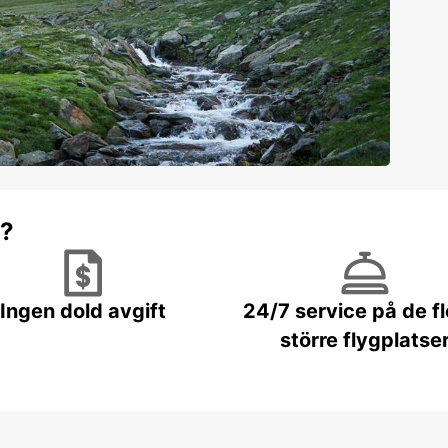
r?
Ingen dold avgift
24/7 service på de f
större flygplatse