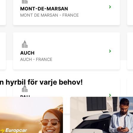
Ne tar
MONT-DE-MARSAN
Europ
MONT DE MARSAN - FRANCE
offres
vous a
dépla
des va
vous c
votre
AUCH
agréab
partez
AUCH - FRANCE
n hyrbil för varje behov!
PAU
PAU - FRANCE