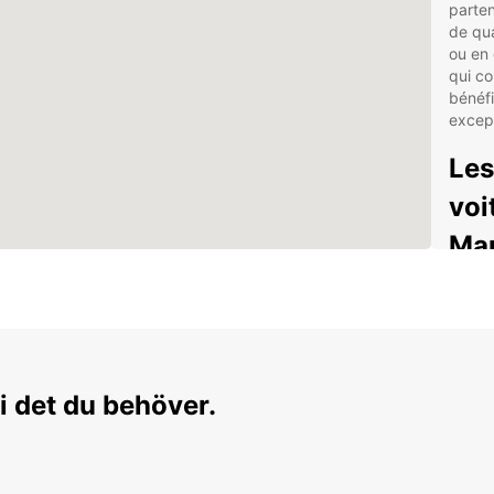
parten
de qua
ou en 
qui co
bénéfi
except
Les
voi
Ma
Lar
tou
Ass
d'es
i det du behöver.
Flex
ret
Opt
moi