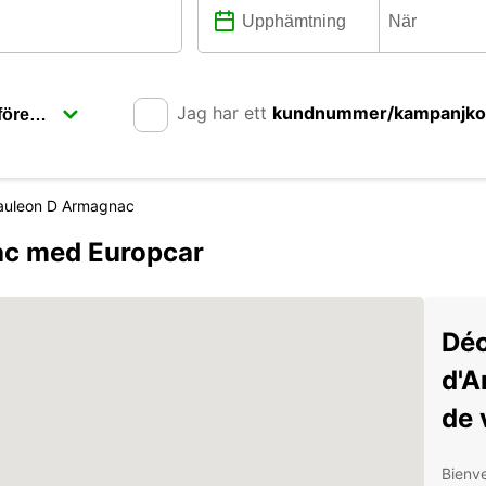
Jag har ett
kundnummer/kampanjk
uleon D Armagnac
c med Europcar
Déc
d'A
de 
Bienv