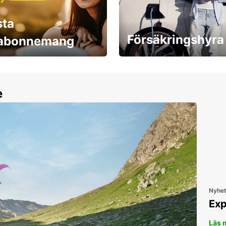
sta
Försäkringshyra
labonnemang
30 dagar upp till ett
Boka ersättningsbil nu!
e
Nyhe
Exp
Läs 