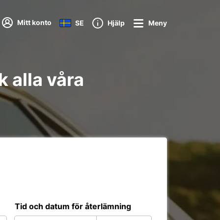
Mitt konto
SE
Hjälp
Meny
 alla våra
Tid och datum för återlämning