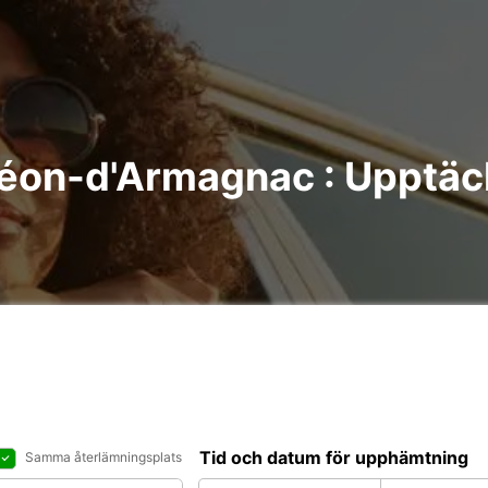
léon-d'Armagnac : Upptäck
Tid och datum för upphämtning
Samma återlämningsplats