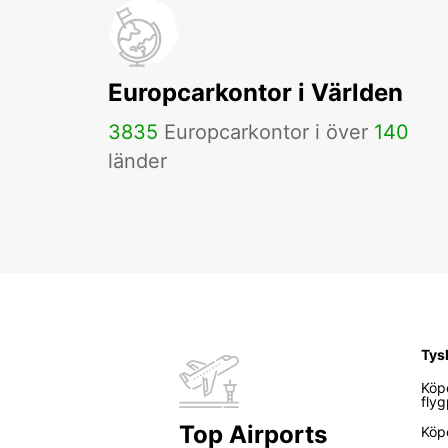
Europcarkontor i Världen
3835
Europcarkontor i över
140
länder
Tys
Köp
flyg
Top Airports
Köp