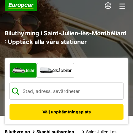
Biluthyrning i Saint-Julien-lès-Montbéliard
: Upptäck alla våra stationer
Vilken typ av fordon?
Bilar
Skåpbilar
Välj upphämtningsplats
Biluthyrning
Skapbilsuthyrning
Saint Julien Les