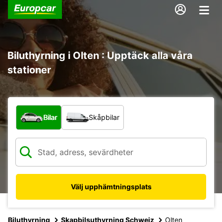
Biluthyrning i Olten : Upptäck alla våra
stationer
Vilken typ av fordon?
Bilar
Skåpbilar
Välj upphämtningsplats
Biluthyrning
Skapbilsuthyrning Schweiz
Olten