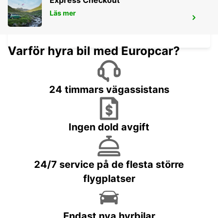
Express Checkout
Läs mer
KIRCHBERG BURGDORF
KIRCHBERG - SWITZERLAND
Varför hyra bil med Europcar?
24 timmars vägassistans
Ingen dold avgift
24/7 service på de flesta större
flygplatser
Endast nya hyrbilar