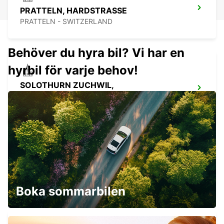
PRATTELN, HARDSTRASSE
PRATTELN - SWITZERLAND
Behöver du hyra bil? Vi har en
hyrbil för varje behov!
SOLOTHURN ZUCHWIL,
LANGFELDSTRASSE
ZUCHWIL - SWITZERLAND
BASEL DREISPITZ - IKC *RY*
BASEL - SWITZERLAND
Boka sommarbilen