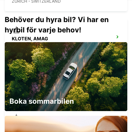
ZURICH - SWITZERLAND
Behöver du hyra bil? Vi har en
hyrbil för varje behov!
KLOTEN, AMAG
KLOTEN - SWITZERLAND
ZURICH, NORTH, OERLIKON
ZURICH - SWITZERLAND
Boka sommarbilen
ZURICH, CITY, MAIN STATIONION