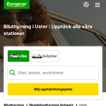
Biluthyrning i Uster : Upptäck alla våra
stationer
Vilken typ av fordon?
Bilar
Skåpbilar
Välj upphämtningsplats
Biluthyrning
Skapbilsuthyrning Schweiz
Uster