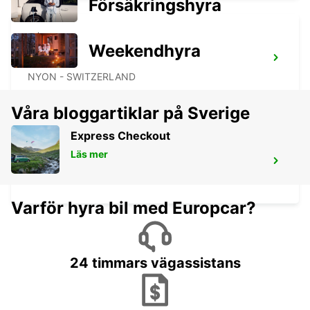
Försäkringshyra
Weekendhyra
NYON
NYON - SWITZERLAND
Våra bloggartiklar på Sverige
Express Checkout
Läs mer
ANNECY
ANNECY - FRANCE
Varför hyra bil med Europcar?
24 timmars vägassistans