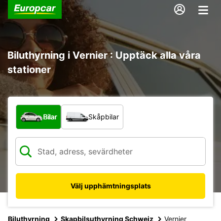
Biluthyrning i Vernier : Upptäck alla våra
stationer
Vilken typ av fordon?
Bilar
Skåpbilar
Välj upphämtningsplats
Biluthyrning
Skapbilsuthyrning Schweiz
Vernier