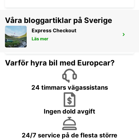
Våra bloggartiklar på Sverige
Express Checkout
NÜRTINGEN
Läs mer
NUERTINGEN - GERMANY
Varför hyra bil med Europcar?
24 timmars vägassistans
Ingen dold avgift
24/7 service på de flesta större