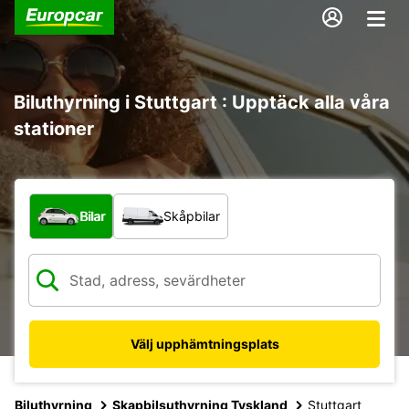
Biluthyrning i Stuttgart : Upptäck alla våra
stationer
Vilken typ av fordon?
Bilar
Skåpbilar
Välj upphämtningsplats
Biluthyrning
Skapbilsuthyrning Tyskland
Stuttgart