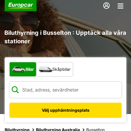
Biluthyrning i Busselton : Upptäck alla våra
stationer
Vilken typ av fordon?
Bilar
Skåpbilar
Välj upphämtningsplats
Biluthyrning
Biluthyrning Australia
Busselton