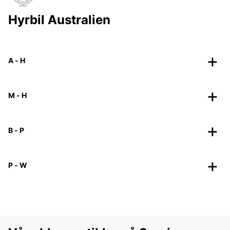
Hyrbil Australien
A - H
M - H
B - P
P - W