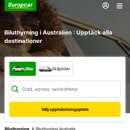
Biluthyrning i Australien : Upptäck alla
destinationer
Vilken typ av fordon?
Bilar
Skåpbilar
Välj upphämtningsplats
Biluthyrning
Biluthyrning Australia