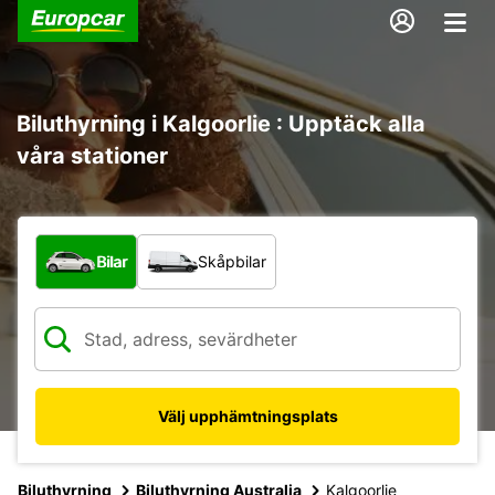
Biluthyrning i Kalgoorlie : Upptäck alla
våra stationer
Vilken typ av fordon?
Bilar
Skåpbilar
Välj upphämtningsplats
Biluthyrning
Biluthyrning Australia
Kalgoorlie