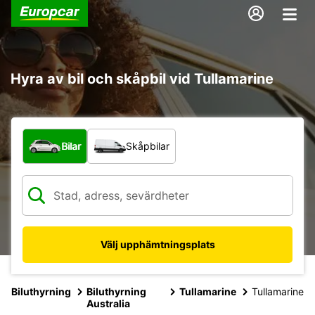
Hyra av bil och skåpbil vid Tullamarine
Vilken typ av fordon?
Bilar
Skåpbilar
Välj upphämtningsplats
Biluthyrning
Biluthyrning
Tullamarine
Tullamarine
Australia