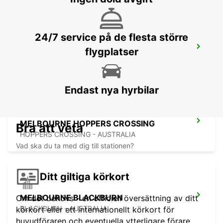
24/7 service på de flesta större
MELBOURNE ALBERT PARK
flygplatser
ALBERT PARK - AUSTRALIA
Endast nya hyrbilar
MELBOURNE HOPPERS CROSSING
Bra att veta
HOPPERS CROSSING - AUSTRALIA
Vad ska du ta med dig till stationen?
Ditt giltiga körkort
MELBOURNE BLACKBURN
Om det behövs - en officiell översättning av ditt
BLACKBURN - AUSTRALIA
körkort eller ett internationellt körkort för
huvudföraren och eventuella ytterligare förare