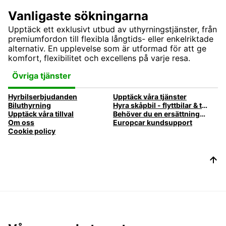
Vanligaste sökningarna
Upptäck ett exklusivt utbud av uthyrningstjänster, från
premiumfordon till flexibla långtids- eller enkelriktade
alternativ. En upplevelse som är utformad för att ge
komfort, flexibilitet och excellens på varje resa.
Övriga tjänster
Hyrbilserbjudanden
Upptäck våra tjänster
Biluthyrning
Hyra skåpbil - flyttbilar & transportbilar | Europcar Biluthyrning
Upptäck våra tillval
Behöver du en ersättningsbil när din bil är på verkstaden?
Om oss
Europcar kundsupport
Cookie policy