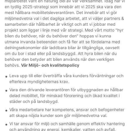
miljöarbetet varit en naturlig del av vår verksamhet. Idag har vi
en tydlig 2025-strategi som innebär att vi 2025 ska vara den
mest hållbara mobilitetsleverantören. Det innebär att vi gör
miljömedvetna val i det dagliga arbetet, att vi väljer partners &
samarbeten där hållbarhet är viktigt och att vi jobbar med
projekt som ligger i linje med vår strategi. Med vårt motto "hyr
bilen du behöver, när du behöver den" hoppas vi kunna
utmana invanda beteenden och få fler att se fördelarna med
delningsekonomier där laddbara bilar är tillgängliga, oavsett
om du bor i stad eller på landsbyggd. Att hyra bilen när du
behöver den betyder att bilen används när den verkligen
behövs.
Vår Miljö- och kvalitetspolicy
Leva upp till eller överträffa våra kunders förväntningar och
efterleva myndigheternas krav.
Vara den drivande leverantören för utbyggnaden av hållbar
delad mobilitet, för minskad förorening och ökad kvalitet i
städer och på landsbygd.
Våra medarbetare har kompetens, ansvar och befogenheter
att skapa nöjda kunder som gör miljömedvetna val.
Vi tar ansvar för miljö och samhälle genom effektiv hantering
och användning av energi, kemikalier, vatten och avfall.