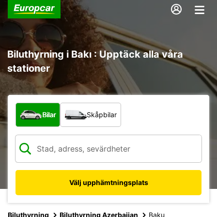
Biluthyrning i Bakı : Upptäck alla våra
stationer
Vilken typ av fordon?
Bilar
Skåpbilar
Välj upphämtningsplats
Biluthyrning
Biluthyrning Azerbaijan
Baku