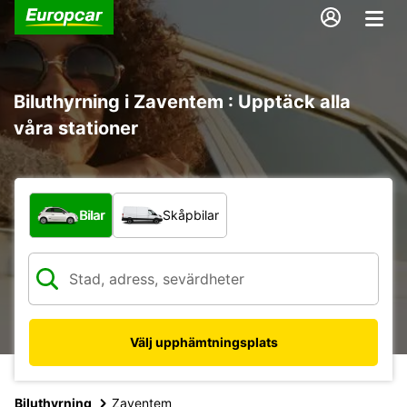
Biluthyrning i Zaventem : Upptäck alla
våra stationer
Vilken typ av fordon?
Bilar
Skåpbilar
Välj upphämtningsplats
Biluthyrning
Zaventem