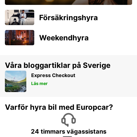
Försäkringshyra
Weekendhyra
Våra bloggartiklar på Sverige
Express Checkout
Läs mer
Varför hyra bil med Europcar?
24 timmars vägassistans