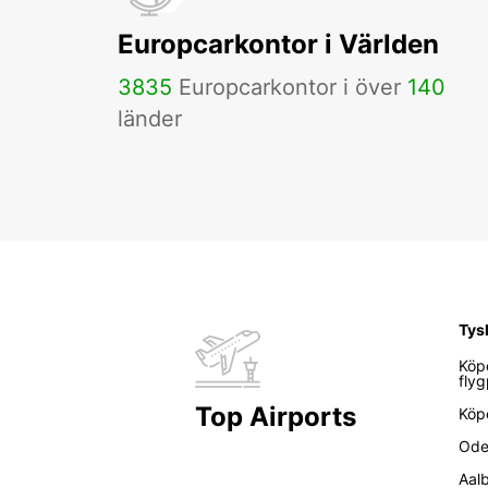
Europcarkontor i Världen
3835
Europcarkontor i över
140
länder
Tys
Köp
flyg
Top Airports
Köp
Ode
Aal