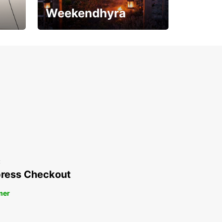
Weekendhyra
Upp till 15% rabatt
t
ress Checkout
mer