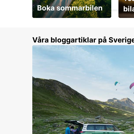
Boka sommarbilen
bi
Flexibilitet i sommar på
Från 
dina villkor
år.
Våra bloggartiklar på Sverig