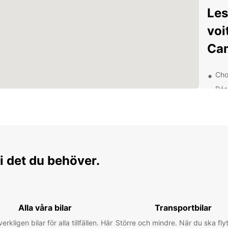
Les
voi
Cam
Choi
Rés
Ser
Assu
Déc
tou
i det du behöver.
En lou
explor
votre 
Alla våra bilar
Transportbilar
visite
des pa
verkligen bilar för alla tillfällen. Här
Större och mindre. När du ska flyt