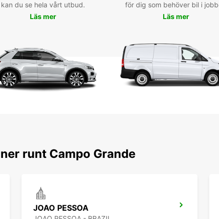
kan du se hela vårt utbud.
för dig som behöver bil i jobb
Loc
Läs mer
Läs mer
et 
Avec E
durée 
heures
pouve
supplé
voyage
Rés
loc
oner runt Campo Grande
auj
Ne tar
véhic
profit
JOAO PESSOA
magnif
JOAO PESSOA - BRAZIL