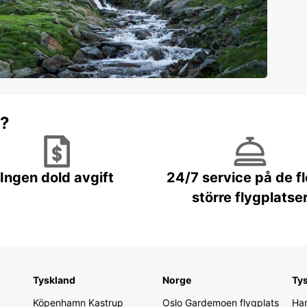
r?
Ingen dold avgift
24/7 service på de f
större flygplatse
Tyskland
Norge
Ty
Köpenhamn Kastrup
Oslo Gardemoen flygplats
Ham