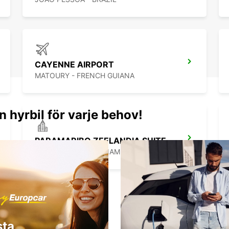
notre 
expéri
CAYENNE AIRPORT
MATOURY - FRENCH GUIANA
n hyrbil för varje behov!
PARAMARIBO ZEELANDIA SUITES HOTEL
PARAMARIBO - SURINAME
sta