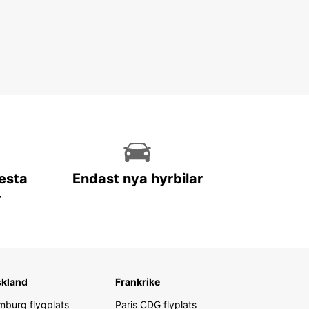
lesta
Endast nya hyrbilar
r
skland
Frankrike
burg flygplats
Paris CDG flyplats