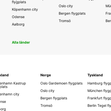
flygplats
Oslo city
Mün
Köpenhamn city
Bergen flygplats
Fra
Odense
Tromsö
Ber
Aalborg
Alla länder
kland
Norge
Tyskland
enhamn Kastrup
Oslo Gardemoen flygplats
Hamburg flygp
plats
Oslo city
München flygp
enhamn city
Bergen flygplats
Frankfurt flyg
nse
Tromsö
Berlin Tegel fl
borg