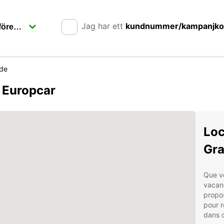
Jag har ett
kundnummer/kampanjk
de
 Europcar
Loc
Gra
Que v
vacan
propo
pour 
dans c