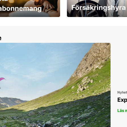
Försäkringshyra
labonnemang
30 dagar upp till ett
Boka ersättningsbil nu!
e
Nyhe
Exp
Läs 