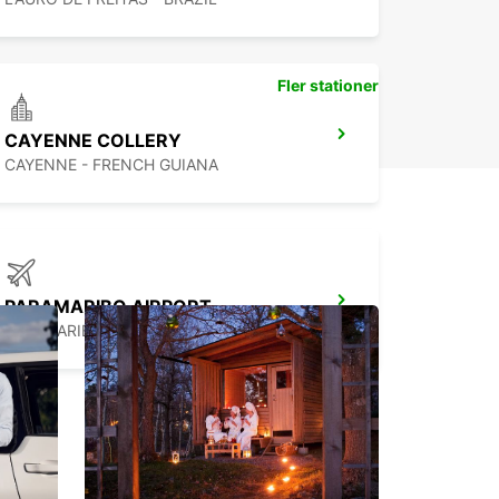
service de qualité vous garantissent une
ence de location inoubliable.
Fler stationer
CAYENNE COLLERY
CAYENNE - FRENCH GUIANA
PARAMARIBO AIRPORT
PARAMARIBO - SURINAME