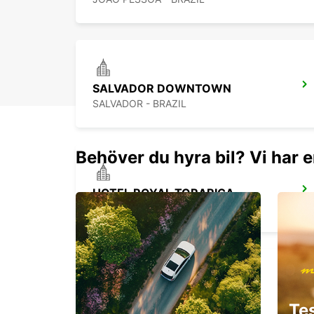
SALVADOR DOWNTOWN
SALVADOR - BRAZIL
Behöver du hyra bil? Vi har e
HOTEL ROYAL TORARICA
PARAMARIBO - SURINAME
ZORG EN HOOP AIRPORT
Te
PARAMARIBO - SURINAME