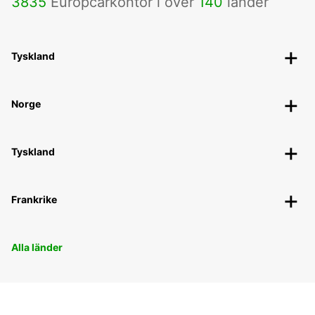
3835
Europcarkontor i över
140
länder
Tyskland
Norge
Tyskland
Frankrike
Alla länder