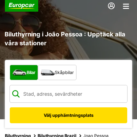
Biluthyrning i João Pessoa : Upptäck alla
våra stationer
Vilken typ av fordon?
Bilar
Skåpbilar
Välj upphämtningsplats
Biluthyrning
Biluthyrning Brazil
Joao Pessoa