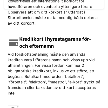
PROTARAS - CYPRUS
körkort eller ett internationellt körkort för
huvudföraren och eventuella ytterligare förare
Observera att om ditt körkort är utfärdat i
Storbritannien måste du ta med dig båda delarna
av ditt körkort.
Kreditkort i hyrestagarens för-
och efternamn
Vid förskottsbetalning måste den använda
krediten vara i förarens namn och visas upp vid
uthämtningen. För vissa fordon kommer 2
obligatoriska kreditkort, inklusive ett större, att
begäras. Betalkort med orden "betalkort",
"förbetalt", "elektron", "maestro", "e-kort" tryckt på
framsidan eller baksidan av ditt kort accepteras
inte