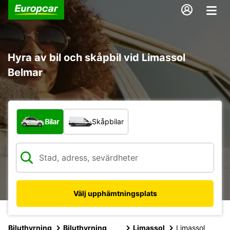
Hyra av bil och skåpbil vid Limassol
Belmar
Vilken typ av fordon?
Bilar
Skåpbilar
Välj upphämtningsplats
Biluthyrning
Biluthyrning
Limassol
Limassol