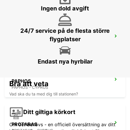
PAPHOS - CYPRUS
Ingen dold avgift
24/7 service på de flesta större
POLIS-LATSI
flygplatser
POLIS - CYPRUS
Endast nya hyrbilar
PAPHOS
Bra att veta
PAPHOS - CYPRUS
Vad ska du ta med dig till stationen?
Ditt giltiga körkort
PROTARAS
Om det behövs - en officiell översättning av ditt