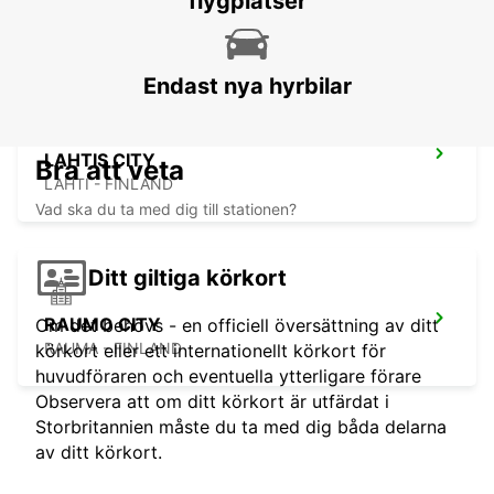
flygplatser
LAHTI - FINLAND
Endast nya hyrbilar
LAHTIS CITY
Bra att veta
LAHTI - FINLAND
Vad ska du ta med dig till stationen?
Ditt giltiga körkort
RAUMO CITY
Om det behövs - en officiell översättning av ditt
RAUMA - FINLAND
körkort eller ett internationellt körkort för
huvudföraren och eventuella ytterligare förare
Observera att om ditt körkort är utfärdat i
Storbritannien måste du ta med dig båda delarna
av ditt körkort.