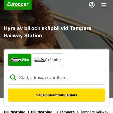
Hyra av bil och skåpbil vid Tampere
Railway Station
Vilken typ av fordon?
Bilar
Skåpbilar
Välj upphämtningsplats
Biluthyrning
Biluthyrning
Tampere
Tampere Railway