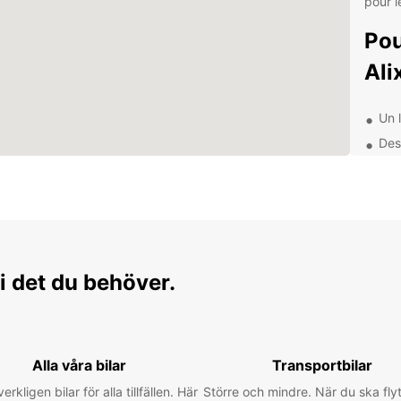
pour l
Pou
Ali
Un 
Des
Un 
Des
Exp
en 
i det du behöver.
Avec u
explor
les ma
attrac
Alla våra bilar
Transportbilar
flexib
verkligen bilar för alla tillfällen. Här
Större och mindre. När du ska flyt
voitur