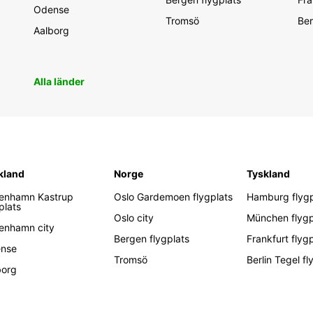
Odense
Tromsö
Ber
Aalborg
Alla länder
kland
Norge
Tyskland
enhamn Kastrup
Oslo Gardemoen flygplats
Hamburg flygp
plats
Oslo city
München flygp
enhamn city
Bergen flygplats
Frankfurt flyg
nse
Tromsö
Berlin Tegel fl
borg