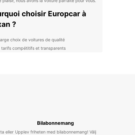
e plaisir, nous avons la voiture parfaite pour vous.
rquoi choisir Europcar à
xan ?
large choix de voitures de qualité
 tarifs compétitifs et transparents
service clientèle disponible 24/7
 options de location flexibles selon vos besoins
lorer Alixan et ses environs
toute liberté
ne voiture de location Europcar, vous pourrez
er la région d'Alixan à votre rythme. Découvrez
gnifiques paysages, les sites historiques et les
tions locales en toute liberté. Profitez de la
Bilabonnemang
ilité et de la commodité qu'offre la location de
ta eller
e pour optimiser votre séjour.
Upplev friheten med bilabonnemang! Välj