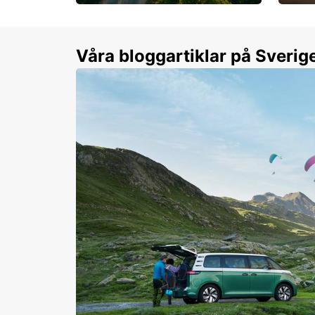
Flexibilitet i sommar på
Från 
dina villkor
år.
Våra bloggartiklar på Sverig