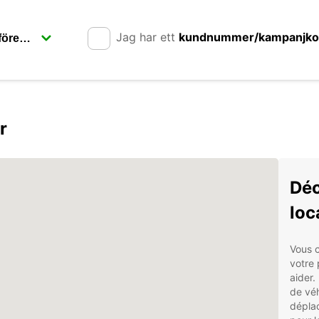
Jag har ett
kundnummer/kampanjk
r
Déc
loc
Vous c
votre 
aider
de véh
déplac