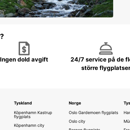
r?
Ingen dold avgift
24/7 service på de f
större flygplatse
Tyskland
Norge
Ty
Köpenhamn Kastrup
Oslo Gardemoen flygplats
Ham
flygplats
Oslo city
Mün
Köpenhamn city
Bergen flygplats
Fra