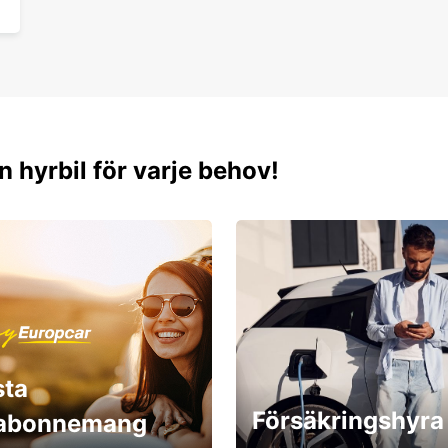
n hyrbil för varje behov!
sta
Försäkringshyra
labonnemang