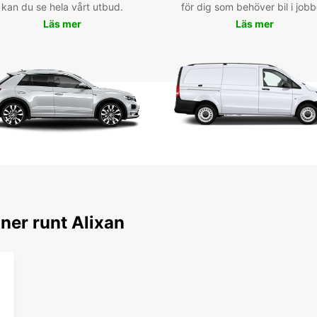
kan du se hela vårt utbud.
för dig som behöver bil i jobb
Rés
Läs mer
Läs mer
voi
Ne pe
mainte
Europc
rapide
voyage
Europc
expéri
ner runt Alixan