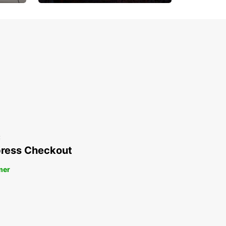
Upp till 15% rabatt
t
ress Checkout
mer