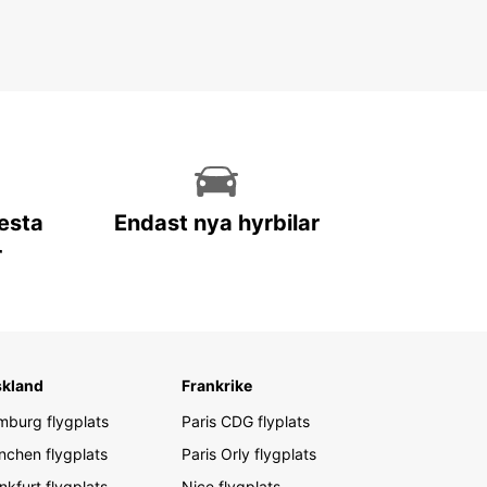
lesta
Endast nya hyrbilar
r
skland
Frankrike
burg flygplats
Paris CDG flyplats
chen flygplats
Paris Orly flygplats
nkfurt flygplats
Nice flygplats