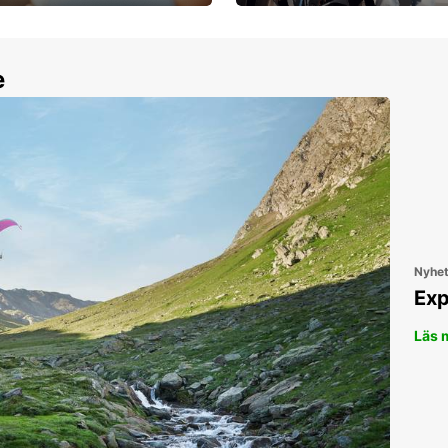
30 dagar upp till ett
Boka ersättningsbil nu!
e
Nyhe
Exp
Läs 