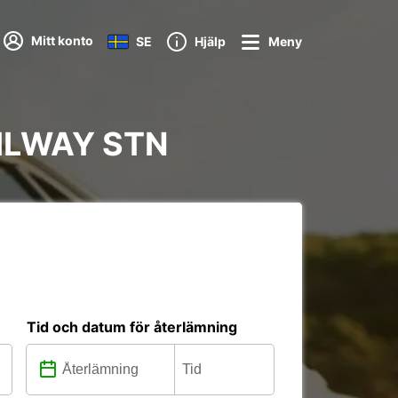
Mitt konto
SE
Hjälp
Meny
AILWAY STN
Tid och datum för återlämning