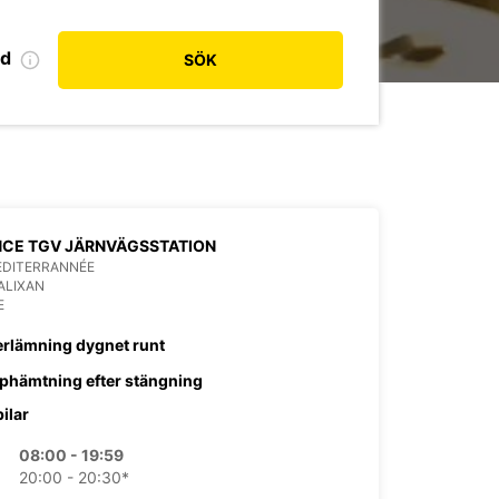
od
SÖK
NCE TGV JÄRNVÄGSSTATION
EDITERRANNÉE
ALIXAN
E
erlämning dygnet runt
phämtning efter stängning
bilar
08:00 - 19:59
20:00 - 20:30*