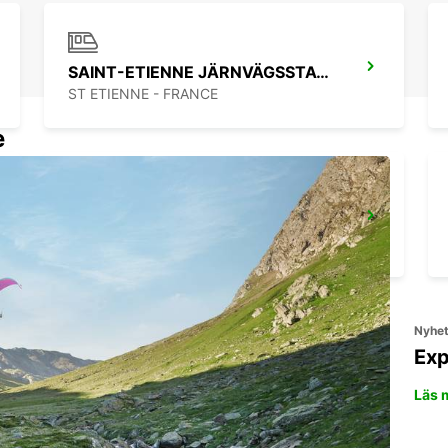
SAINT-ETIENNE JÄRNVÄGSSTATION - SERVICEPUNKT
ST ETIENNE - FRANCE
e
LYON VENISSIEUX
VENISSIEUX - FRANCE
Nyhe
Exp
Läs 