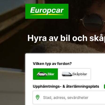
Hyra av bil och s
Vilken typ av fordon?
Bilar
Skåpbilar
Upphämtnings- & återlämningsplats