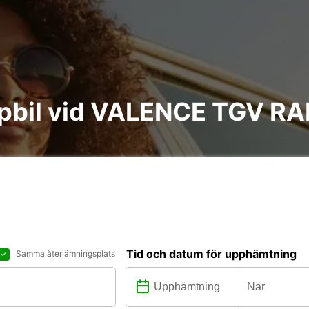
kåpbil vid VALENCE TGV R
Tid och datum för upphämtning
Samma återlämningsplats