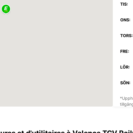
TIS:
ONS:
TORS:
FRE:
LÖR:
SÖN:
*Upphä
tillgän
Dessa 