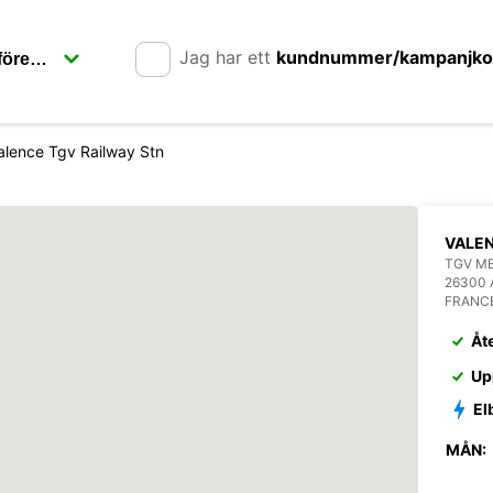
Jag har ett
kundnummer/kampanjk
alence Tgv Railway Stn
VALE
TGV M
26300 
FRANC
Åt
Up
El
MÅN: