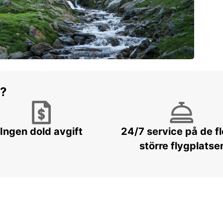
r?
Ingen dold avgift
24/7 service på de f
större flygplatse