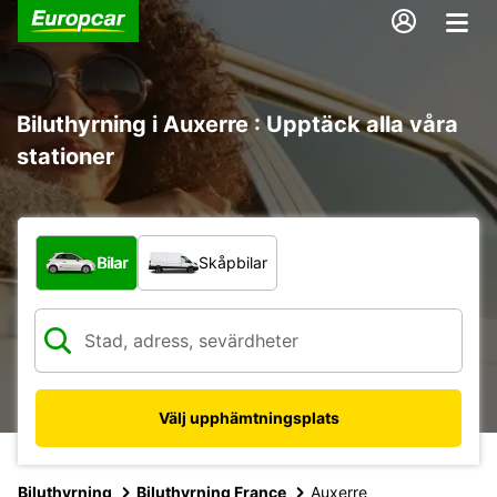
Biluthyrning i Auxerre : Upptäck alla våra
stationer
Vilken typ av fordon?
Bilar
Skåpbilar
Välj upphämtningsplats
Biluthyrning
Biluthyrning France
Auxerre