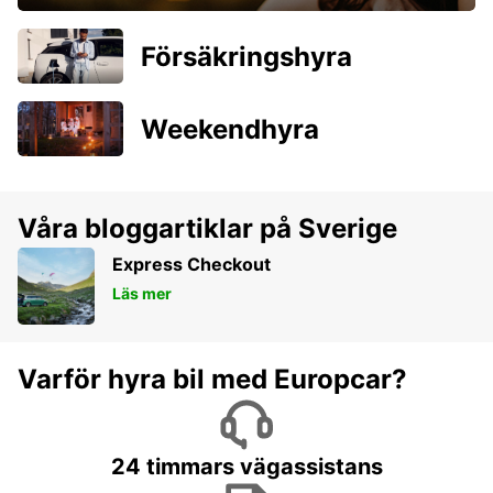
Försäkringshyra
Weekendhyra
Våra bloggartiklar på Sverige
Express Checkout
Läs mer
Varför hyra bil med Europcar?
24 timmars vägassistans