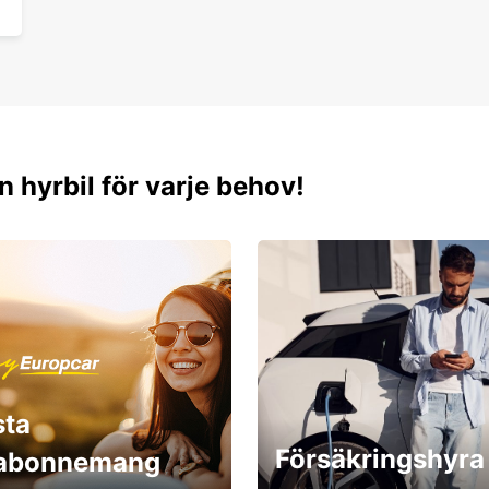
Ne pe
votre 
Voltai
découv
Nous s
accom
n hyrbil för varje behov!
sta
Försäkringshyra
labonnemang