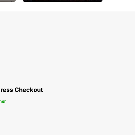
Upp till 15% rabatt
t
ress Checkout
mer