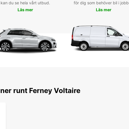
magni
kan du se hela vårt utbud.
för dig som behöver bil i jobb
Jura o
Läs mer
Läs mer
Com
ave
Vol
La loc
est si
sur no
agence
un véh
plus a
ner runt Ferney Voltaire
Rés
loc
mai