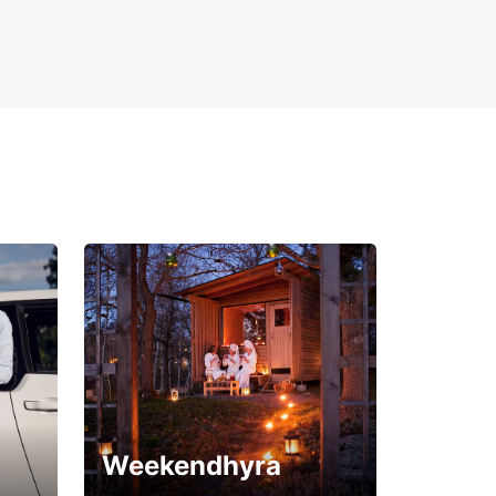
rdez plus de temps et réservez dès maintenant
voiture de location avec Europcar à Ferney-
re. Profitez de nos offres spéciales et partez à la
erte de cette magnifique région en toute liberté.
ommes impatients de vous accueillir et de vous
pagner dans votre aventure.
Weekendhyra