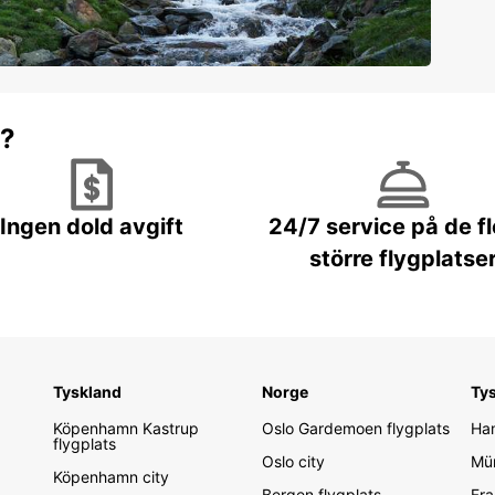
r?
Ingen dold avgift
24/7 service på de f
större flygplatse
Tyskland
Norge
Ty
Köpenhamn Kastrup
Oslo Gardemoen flygplats
Ham
flygplats
Oslo city
Mün
Köpenhamn city
Bergen flygplats
Fra