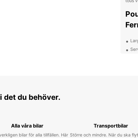
tous 
Pou
Fer
Lar
Ser
Offr
Ass
Que
Vol
i det du behöver.
?
Avec v
de Fer
Alla våra bilar
Transportbilar
de vis
emblém
verkligen bilar för alla tillfällen. Här
Större och mindre. När du ska flyt