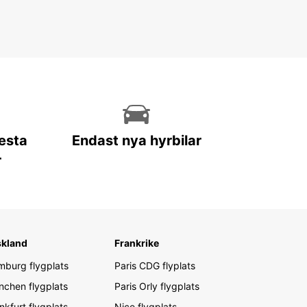
lesta
Endast nya hyrbilar
r
skland
Frankrike
burg flygplats
Paris CDG flyplats
chen flygplats
Paris Orly flygplats
nkfurt flygplats
Nice flygplats