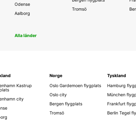
Odense
Tromsö
Ber
Aalborg
Alla länder
kland
Norge
Tyskland
enhamn Kastrup
Oslo Gardemoen flygplats
Hamburg flygp
plats
Oslo city
München flygp
enhamn city
Bergen flygplats
Frankfurt flyg
nse
Tromsö
Berlin Tegel fl
borg