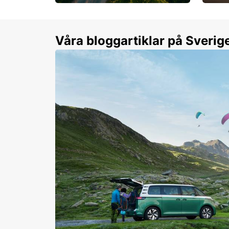
Flexibilitet i sommar på
Från 
dina villkor
år.
Våra bloggartiklar på Sverig