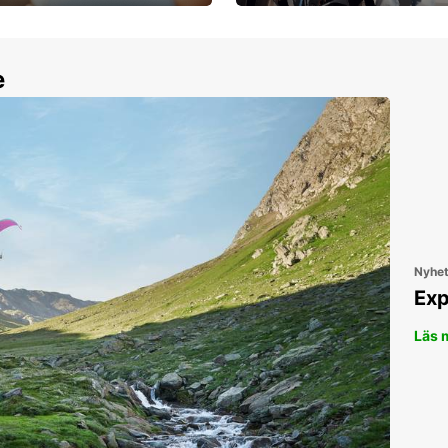
30 dagar upp till ett
Boka ersättningsbil nu!
e
Nyhe
Exp
Läs 