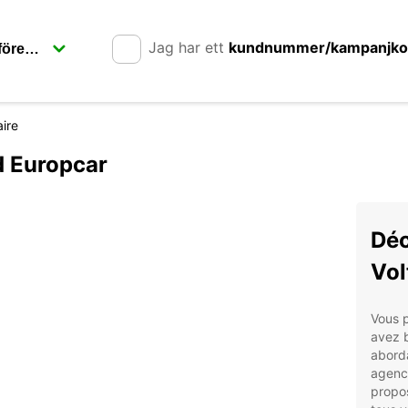
Jag har ett
kundnummer/kampanjk
aire
d Europcar
Déc
Vol
Vous p
avez b
aborda
agence
propos