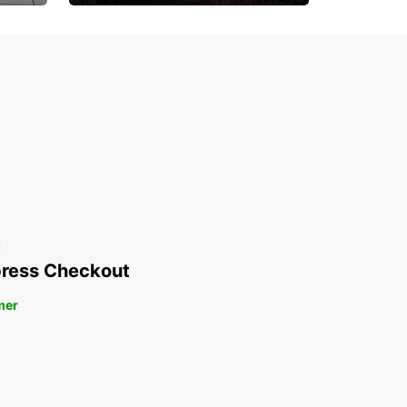
Upp till 15% rabatt
t
ress Checkout
mer