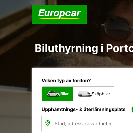
Biluthyrning i Port
Vilken typ av fordon?
Bilar
Skåpbilar
Upphämtnings- & återlämningsplats