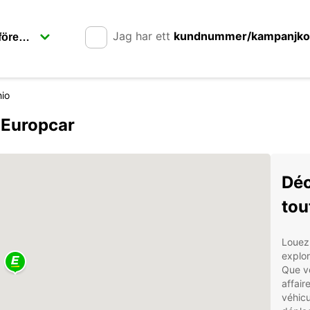
Jag har ett
kundnummer/kampanjk
hio
 Europcar
Déc
tou
Louez 
explor
Que vo
affai
véhicu