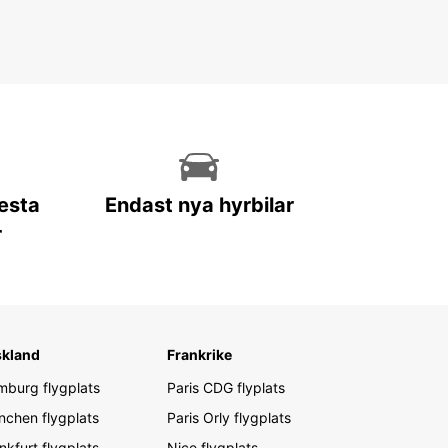
lesta
Endast nya hyrbilar
r
skland
Frankrike
burg flygplats
Paris CDG flyplats
chen flygplats
Paris Orly flygplats
nkfurt flygplats
Nice flygplats