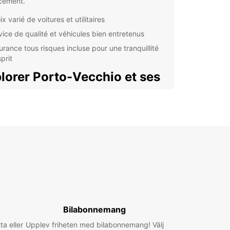
cement.
x varié de voitures et utilitaires
vice de qualité et véhicules bien entretenus
urance tous risques incluse pour une tranquillité
prit
lorer Porto-Vecchio et ses
irons
Vecchio est une destination idéale pour découvrir
uté de la Corse du Sud. Louez une voiture chez
ar et partez à la découverte des plages de sable
es criques sauvages et des montagnes
onnantes. Profitez également des nombreux
rants et commerces de la ville pour une
ience authentique.
ges de Palombaggia et Santa Giulia à proximité
Bilabonnemang
des dans la vieille ville et sur le port de plaisance
ta eller
Upplev friheten med bilabonnemang! Välj
rsions vers les aiguilles de Bavella et les piscines