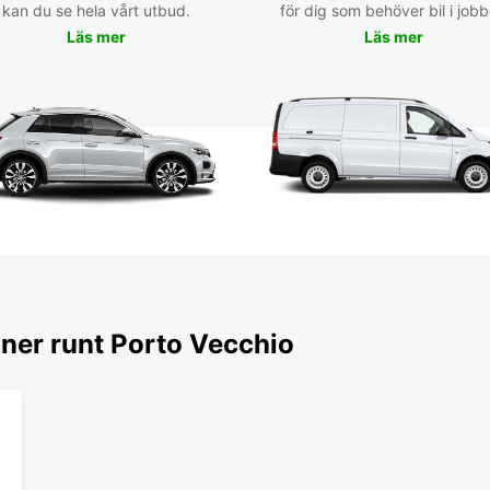
kan du se hela vårt utbud.
för dig som behöver bil i jobb
natu
Läs mer
Läs mer
Rés
voi
Vec
Avec E
est fa
direct
de nos
l'aven
oner runt Porto Vecchio