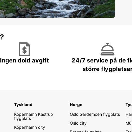
r?
Ingen dold avgift
24/7 service på de f
större flygplatse
Tyskland
Norge
Ty
Köpenhamn Kastrup
Oslo Gardemoen flygplats
Ham
flygplats
Oslo city
Mün
Köpenhamn city
Bergen flygplats
Fra