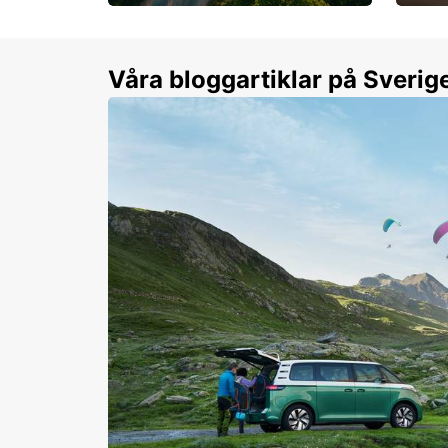
Flexibilitet i sommar på
Från 
dina villkor
år.
Våra bloggartiklar på Sverig