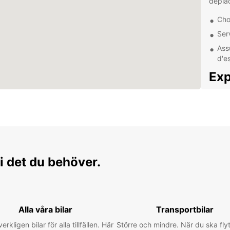
dépla
Choi
Ser
Ass
d'es
Exp
env
Porto-
la bea
Europc
fin, d
i det du behöver.
envir
restau
expér
Pla
Alla våra bilar
Transportbilar
Bala
verkligen bilar för alla tillfällen. Här
Större och mindre. När du ska flyt
Excu