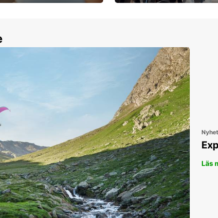
30 dagar upp till ett
Boka ersättningsbil nu!
e
Nyhe
Exp
Läs 