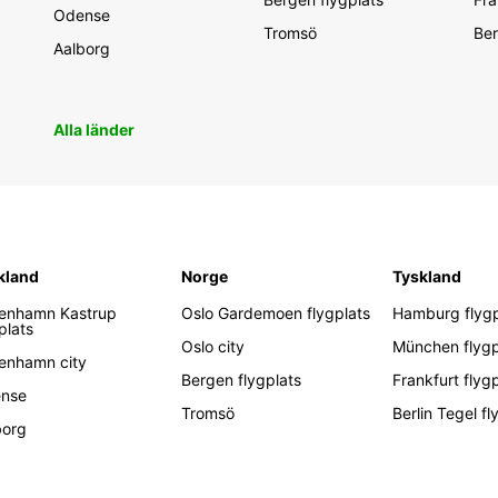
Odense
Tromsö
Ber
Aalborg
Alla länder
kland
Norge
Tyskland
enhamn Kastrup
Oslo Gardemoen flygplats
Hamburg flygp
plats
Oslo city
München flygp
enhamn city
Bergen flygplats
Frankfurt flyg
nse
Tromsö
Berlin Tegel fl
borg