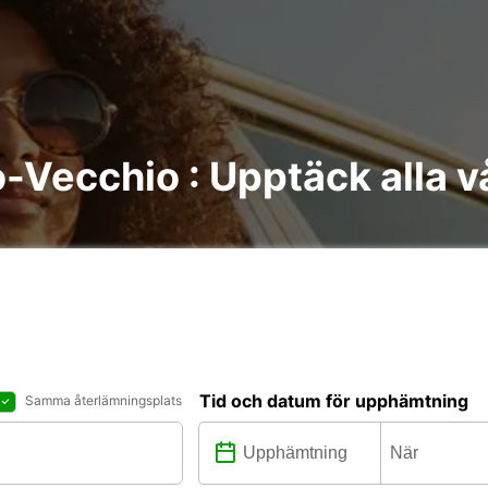
o-Vecchio : Upptäck alla v
Tid och datum för upphämtning
Samma återlämningsplats