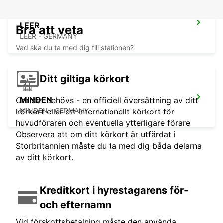
LEER
Bra att veta
LEER - GERMANY
Vad ska du ta med dig till stationen?
Ditt giltiga körkort
MINDEN
Om det behövs - en officiell översättning av ditt
MINDEN - GERMANY
körkort eller ett internationellt körkort för
huvudföraren och eventuella ytterligare förare
Observera att om ditt körkort är utfärdat i
Storbritannien måste du ta med dig båda delarna
av ditt körkort.
Kreditkort i hyrestagarens för-
och efternamn
Vid förskottsbetalning måste den använda