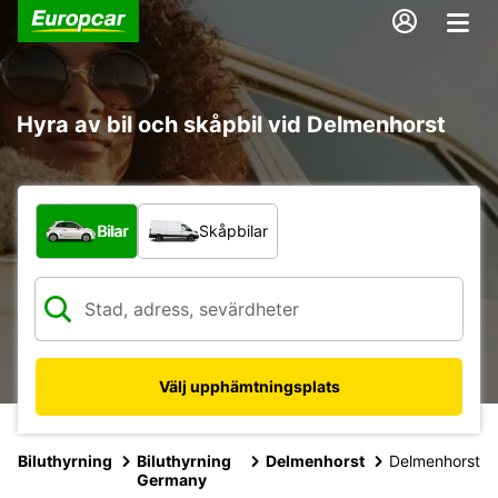
Hyra av bil och skåpbil vid Delmenhorst
Vilken typ av fordon?
Bilar
Skåpbilar
Välj upphämtningsplats
Biluthyrning
Biluthyrning
Delmenhorst
Delmenhorst
Germany