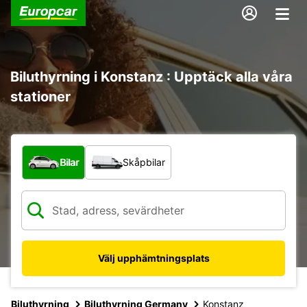
Biluthyrning i Konstanz : Upptäck alla våra
stationer
Vilken typ av fordon?
Bilar
Skåpbilar
Välj upphämtningsplats
Biluthyrning
Biluthyrning Germany
Konstanz