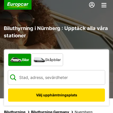
Biluthyrning i Nürnberg : Upptäck alla våra
stationer
Vilken typ av fordon?
Bilar
Skåpbilar
Välj upphämtningsplats
Biluthyrning
Biluthyrning Germany
Nuernberg