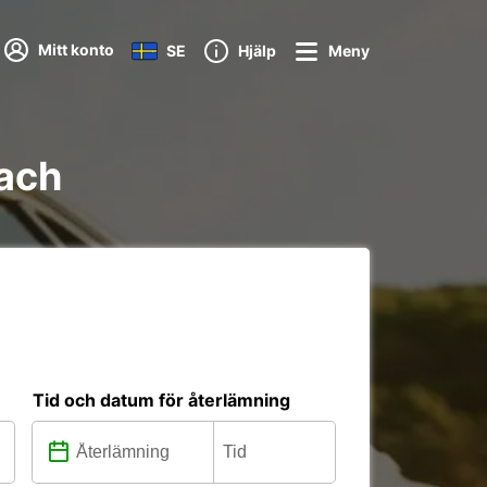
Mitt konto
SE
Hjälp
Meny
bach
Tid och datum för återlämning