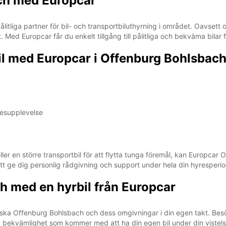
ach med Europcar
tliga partner för bil- och transportbiluthyrning i området. Oavsett om
d Europcar får du enkelt tillgång till pålitliga och bekväma bilar f
il med Europcar i Offenburg Bohlsbach
resupplevelse
ller en större transportbil för att flytta tunga föremål, kan Europcar 
att ge dig personlig rådgivning och support under hela din hyresperio
 med en hyrbil från Europcar
forska Offenburg Bohlsbach och dess omgivningar i din egen takt. Be
en bekvämlighet som kommer med att ha din egen bil under din vistel