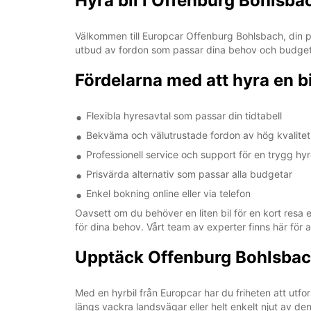
Hyra bil i Offenburg Bohlsb
Välkommen till Europcar Offenburg Bohlsbach, din påli
utbud av fordon som passar dina behov och budget. Me
Fördelarna med att hyra en b
Flexibla hyresavtal som passar din tidtabell
Bekväma och välutrustade fordon av hög kvalitet
Professionell service och support för en trygg hy
Prisvärda alternativ som passar alla budgetar
Enkel bokning online eller via telefon
Oavsett om du behöver en liten bil för en kort resa e
för dina behov. Vårt team av experter finns här för 
Upptäck Offenburg Bohlsbach
Med en hyrbil från Europcar har du friheten att ut
längs vackra landsvägar eller helt enkelt njut av d