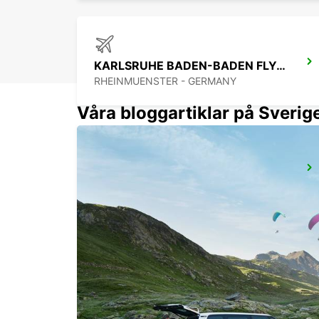
KARLSRUHE BADEN-BADEN FLYGPLATS
RHEINMUENSTER - GERMANY
Våra bloggartiklar på Sverig
RASTATT MERCEDES-BENZ FORUM (ENDAST ÅTERLÄMNING)
RASTATT - GERMANY