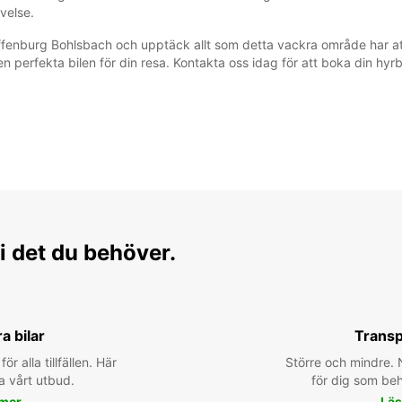
evelse.
Offenburg Bohlsbach och upptäck allt som detta vackra område har a
en perfekta bilen för din resa. Kontakta oss idag för att boka din hyrb
i det du behöver.
ra bilar
Transp
för alla tillfällen. Här
Större och mindre. N
a vårt utbud.
för dig som behö
 mer
Läs