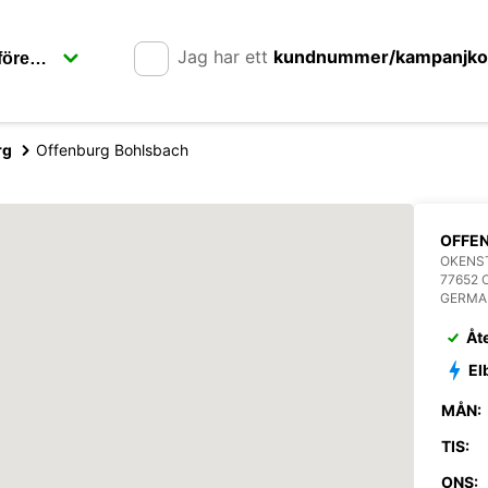
Jag har ett
kundnummer/kampanjk
rg
Offenburg Bohlsbach
OFFE
OKENST
77652
GERMA
Åt
El
MÅN:
TIS:
ONS: