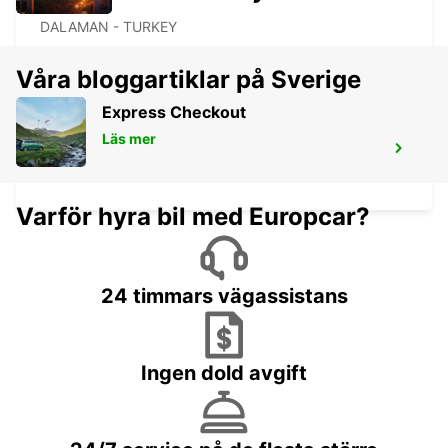
*M&G*
DALAMAN - TURKEY
Våra bloggartiklar på Sverige
Express Checkout
Läs mer
BODRUM MILAS AIRPORT
MUGLA - TURKEY
Varför hyra bil med Europcar?
24 timmars vägassistans
Ingen dold avgift