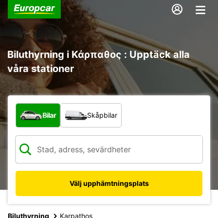
Biluthyrning i Κάρπαθος : Upptäck alla
våra stationer
Vilken typ av fordon?
Bilar
Skåpbilar
Välj upphämtningsplats
Biluthyrning
Karpathos