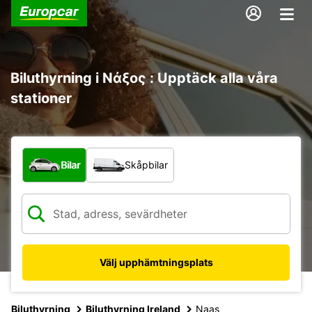
Biluthyrning i Νάξος : Upptäck alla våra
stationer
Vilken typ av fordon?
Bilar
Skåpbilar
Välj upphämtningsplats
Biluthyrning
Biluthyrning Ireland
Naas