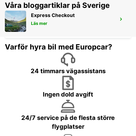
Våra bloggartiklar på Sverige
Express Checkout
FIGARI FLYGPLATS
Läs mer
FIGARI - FRANCE
Varför hyra bil med Europcar?
24 timmars vägassistans
Ingen dold avgift
24/7 service på de flesta större
flygplatser