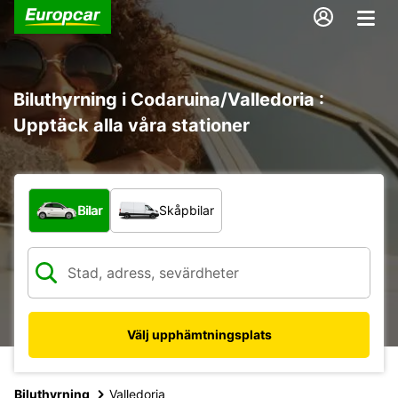
Biluthyrning i Codaruina/Valledoria :
Upptäck alla våra stationer
Vilken typ av fordon?
Bilar
Skåpbilar
Välj upphämtningsplats
Biluthyrning
Valledoria