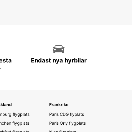
lesta
Endast nya hyrbilar
r
skland
Frankrike
burg flygplats
Paris CDG flyplats
chen flygplats
Paris Orly flygplats
nkfurt flygplats
Nice flygplats