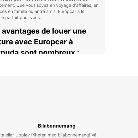
cement. Que vous soyez en voyage d'affaires, en
es en famille ou entre amis, Europcar a le
le parfait pour vous.
 avantages de louer une
ture avec Europcar à
nuda sont nombreux :
 flotte diversifiée de véhicules récents et bien
retenus
 tarifs compétitifs et des offres promotionnelles
ractives
ervice clientèle disponible et à l'écoute pour
ondre à toutes vos questions
possibilité de réserver en ligne en quelques clics
 options de location flexibles qui s'adaptent à vos
Bilabonnemang
oins
ta eller
Upplev friheten med bilabonnemang! Välj
us souhaitiez explorer les magnifiques paysages