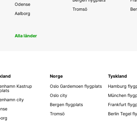
Odense
Tromsö
Ber
Aalborg
Alla länder
kland
Norge
Tyskland
enhamn Kastrup
Oslo Gardemoen flygplats
Hamburg flygp
plats
Oslo city
München flygp
enhamn city
Bergen flygplats
Frankfurt flyg
nse
Tromsö
Berlin Tegel fl
borg