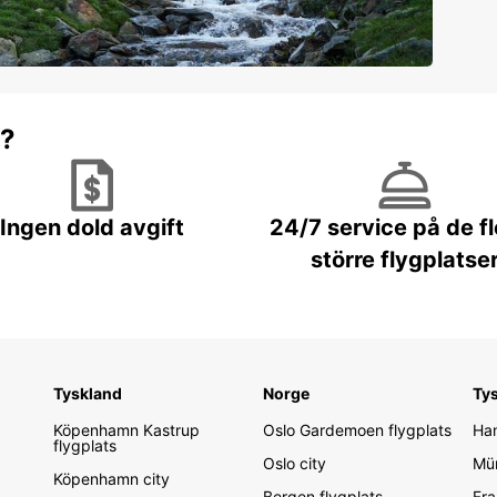
r?
Ingen dold avgift
24/7 service på de f
större flygplatse
Tyskland
Norge
Ty
Köpenhamn Kastrup
Oslo Gardemoen flygplats
Ham
flygplats
Oslo city
Mün
Köpenhamn city
Bergen flygplats
Fra