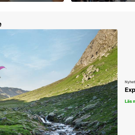
30 dagar upp till ett
Boka ersättningsbil nu!
e
Nyhe
Exp
Läs 