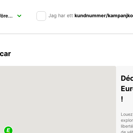
Jag har ett
kundnummer/kampanjk
car
Déc
Eur
!
Louez
explor
libert
de véh