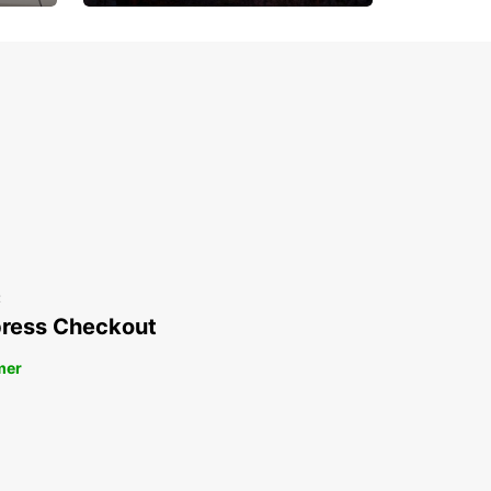
Upp till 15% rabatt
t
ress Checkout
mer