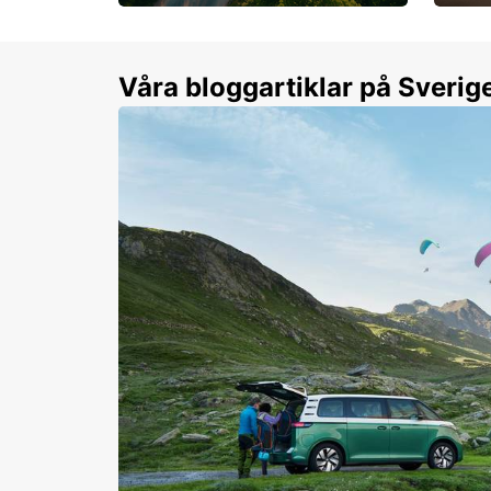
Flexibilitet i sommar på
Från 
dina villkor
år.
Våra bloggartiklar på Sverig