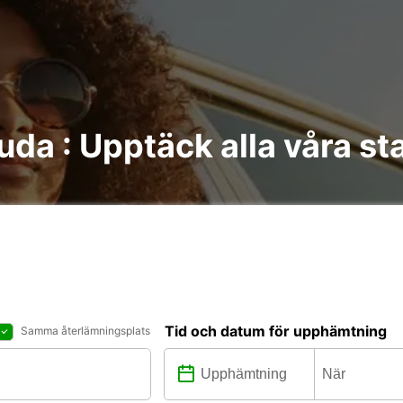
uda : Upptäck alla våra st
Tid och datum för upphämtning
Samma återlämningsplats