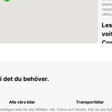
dépla
vacanc
véhicu
Les
voi
Cor
Une
ent
Des
att
i det du behöver.
Un s
rép
La 
Des
Alla våra bilar
Transportbilar
bes
verkligen bilar för alla tillfällen. Här
Större och mindre. När du ska flyt
Que vo