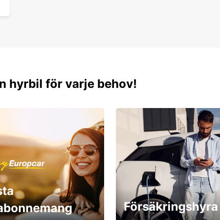
n hyrbil för varje behov!
sta
Försäkringshyra
labonnemang