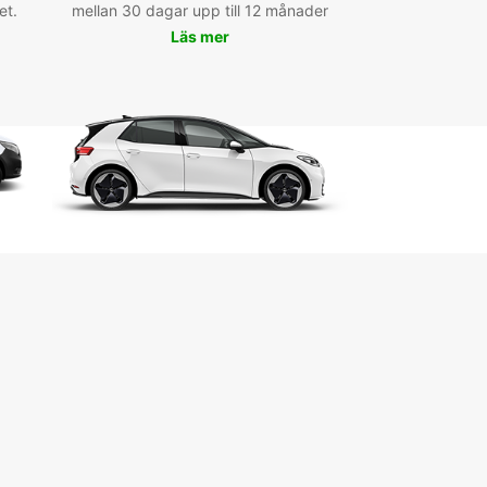
et.
mellan 30 dagar upp till 12 månader
ls de Cornuda, visiter ses sites historiques ou
éplacer en toute simplicité, Europcar est le
Läs mer
aire idéal pour votre voyage. Louer une voiture
uropcar à Cornuda, c'est la garantie de vivre une
ence de conduite agréable et sans souci.
ez dès maintenant et profitez pleinement de
séjour en Suède !