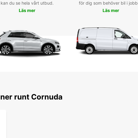
kan du se hela vårt utbud.
för dig som behöver bil i jobb
nature
Läs mer
vous d
Läs mer
parten
avec E
expéri
Réserv
votre 
oner runt Cornuda