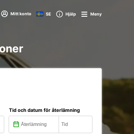
Mitt konto
SE
Hjälp
Meny
ioner
Tid och datum för återlämning