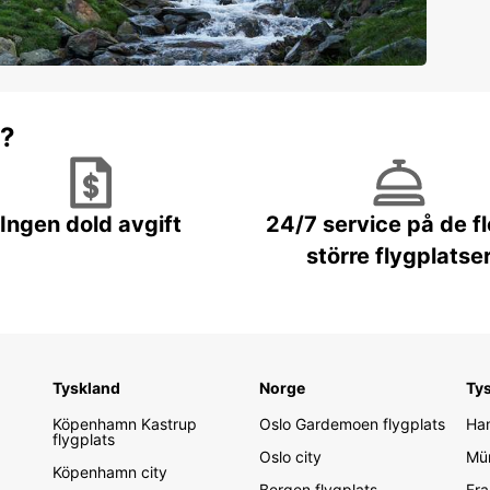
r?
Ingen dold avgift
24/7 service på de f
större flygplatse
Tyskland
Norge
Ty
Köpenhamn Kastrup
Oslo Gardemoen flygplats
Ham
flygplats
Oslo city
Mün
Köpenhamn city
Bergen flygplats
Fra