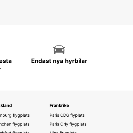
lesta
Endast nya hyrbilar
r
skland
Frankrike
burg flygplats
Paris CDG flyplats
chen flygplats
Paris Orly flygplats
nkfurt flygplats
Nice flygplats