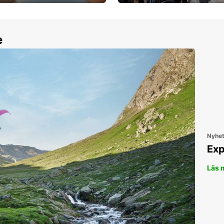
30 dagar upp till ett
Boka ersättningsbil nu!
e
Nyhe
Exp
Läs 