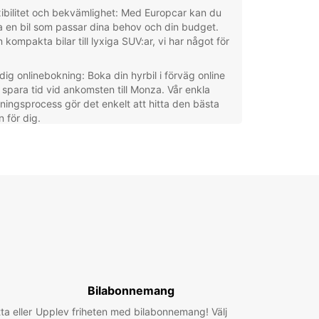
xibilitet och bekvämlighet: Med Europcar kan du
a en bil som passar dina behov och din budget.
 kompakta bilar till lyxiga SUV:ar, vi har något för
.
dig onlinebokning: Boka din hyrbil i förväg online
 spara tid vid ankomsten till Monza. Vår enkla
ningsprocess gör det enkelt att hitta den bästa
n för dig.
al expertis: Våra lokala agenter i Monza är väl
atta i området och kan ge dig tips och råd för att
a din resa så smidig som möjligt.
 kundsupport: Vi finns här för att hjälpa dig
net runt, oavsett om du behöver vägassistans
r har frågor om din hyrbil.
tt om du planerar att besöka den berömda
-kretsen, utforska de pittoreska omgivningarna
shoppa på de lokala marknaderna, är Europcar här
t göra din resa till Monza oförglömlig.
Bilabonnemang
ta eller
Upplev friheten med bilabonnemang! Välj