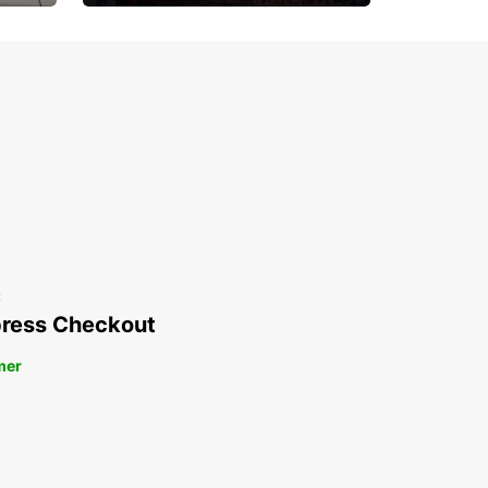
Upp till 15% rabatt
t
ress Checkout
mer