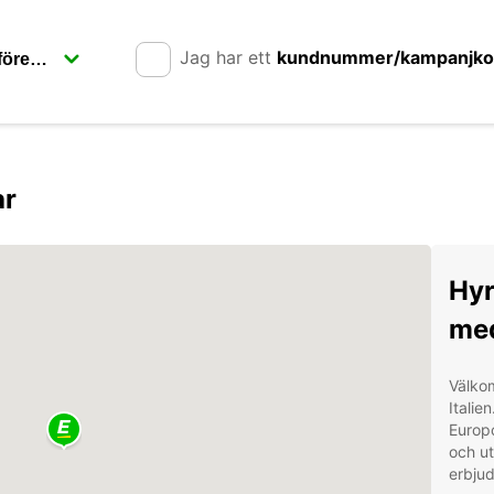
Jag har ett
kundnummer/kampanjk
ar
Hyr
med
Välkom
Italie
Europc
och ut
erbjud