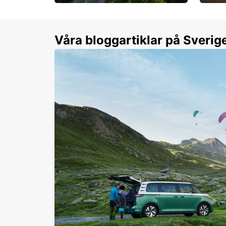
Flexibilitet i sommar på
Från 
dina villkor
år.
Våra bloggartiklar på Sverig