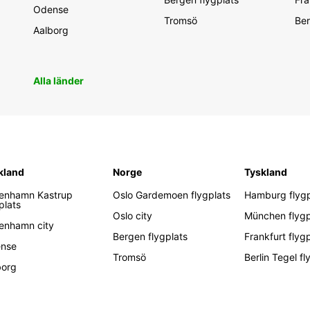
Odense
Tromsö
Ber
Aalborg
Alla länder
kland
Norge
Tyskland
enhamn Kastrup
Oslo Gardemoen flygplats
Hamburg flygp
plats
Oslo city
München flygp
enhamn city
Bergen flygplats
Frankfurt flyg
nse
Tromsö
Berlin Tegel fl
borg