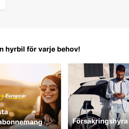
n hyrbil för varje behov!
sta
Försäkringshyra
labonnemang