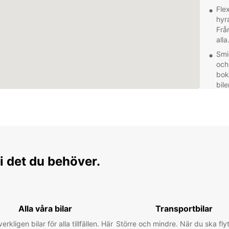
Fle
hyr
Från
alla
Smi
och
bok
bile
Lok
ins
gör
24/7
dyg
elle
i det du behöver.
Oavse
Monza
eller 
för at
Alla våra bilar
Transportbilar
verkligen bilar för alla tillfällen. Här
Större och mindre. När du ska flyt