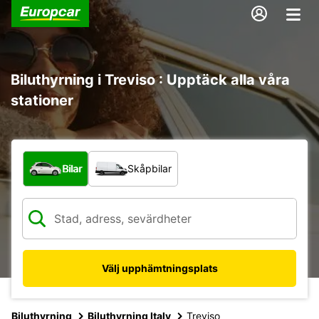
Biluthyrning i Treviso : Upptäck alla våra
stationer
Vilken typ av fordon?
Bilar
Skåpbilar
Välj upphämtningsplats
Biluthyrning
Biluthyrning Italy
Treviso