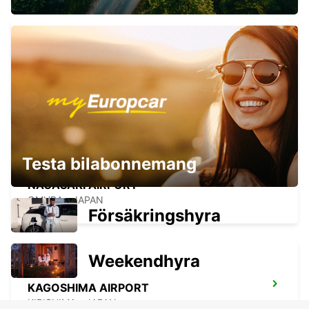
FUKUOKA AIRPORT INTERNATIONAL
TERMINAL
FUKUOKA - JAPAN
Testa bilabonnemang
NAGASAKI AIRPORT
OMURA - JAPAN
Försäkringshyra
Weekendhyra
KAGOSHIMA AIRPORT
KIRISHIMA - JAPAN