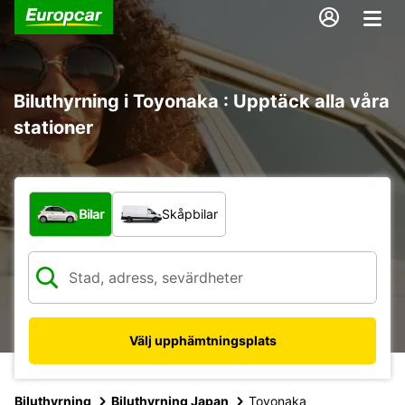
Biluthyrning i Toyonaka : Upptäck alla våra
stationer
Vilken typ av fordon?
Bilar
Skåpbilar
Välj upphämtningsplats
Biluthyrning
Biluthyrning Japan
Toyonaka