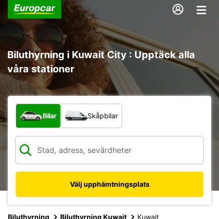
Biluthyrning i Kuwait City : Upptäck alla
våra stationer
Vilken typ av fordon?
Bilar
Skåpbilar
Välj upphämtningsplats
Biluthyrning
Biluthyrning Kuwait
Kuwait