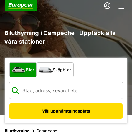
Biluthyrning i Campeche : Upptäck alla
våra stationer
Vilken typ av fordon?
Bilar
Skåpbilar
Välj upphämtningsplats
Biluthyrning
Campeche