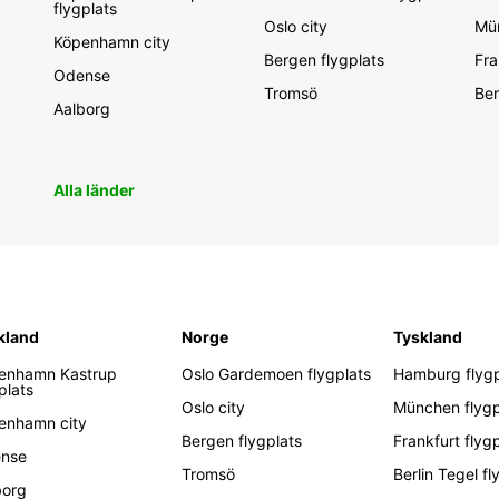
flygplats
Oslo city
Mün
Köpenhamn city
Bergen flygplats
Fra
Odense
Tromsö
Ber
Aalborg
Alla länder
kland
Norge
Tyskland
enhamn Kastrup
Oslo Gardemoen flygplats
Hamburg flygp
plats
Oslo city
München flygp
enhamn city
Bergen flygplats
Frankfurt flyg
nse
Tromsö
Berlin Tegel fl
borg