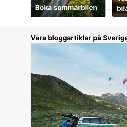
Boka sommarbilen
bi
Flexibilitet i sommar på
Från 
dina villkor
år.
Våra bloggartiklar på Sverig