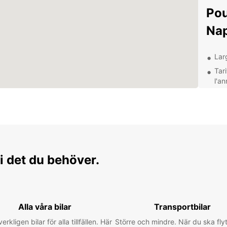
Pou
Nap
Lar
Tari
l'a
Age
com
Ass
d'es
Déc
i det du behöver.
voi
Napier
unique
Alla våra bilar
Transportbilar
sable 
verkligen bilar för alla tillfällen. Här
Större och mindre. När du ska flyt
pour v