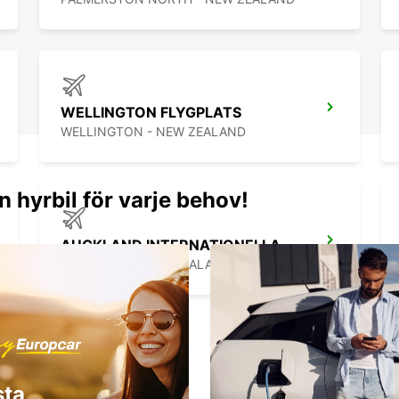
WELLINGTON FLYGPLATS
WELLINGTON - NEW ZEALAND
n hyrbil för varje behov!
AUCKLAND INTERNATIONELLA FLYGPLATS
AUCKLAND - NEW ZEALAND
sta