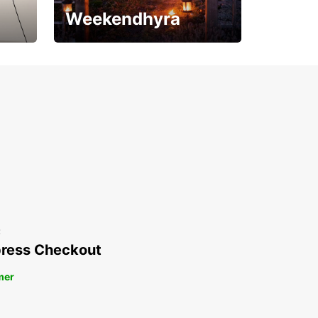
Weekendhyra
Upp till 15% rabatt
t
ress Checkout
mer