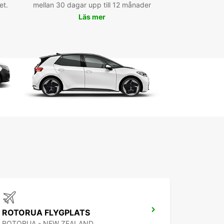
et.
s plages de la côte est ou découvrir les trésors
mellan 30 dagar upp till 12 månader
ecturaux de la ville.
Läs mer
ervez dès maintenant votre
ture Europcar à Napier City
rdez pas une minute de plus et réservez dès
nant votre voiture Europcar à Napier City. Que
yez besoin d'une petite citadine, d'un SUV
ux ou d'un utilitaire pour vos déplacements
sionnels, nous avons ce qu'il vous faut. Réservez
ne ou contactez notre agence dès aujourd'hui
btenir plus d'informations.
ROTORUA FLYGPLATS
ROTORUA - NEW ZEALAND