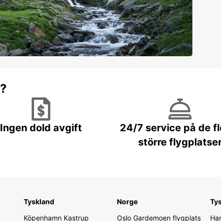
r?
Ingen dold avgift
24/7 service på de f
större flygplatse
Tyskland
Norge
Ty
Köpenhamn Kastrup
Oslo Gardemoen flygplats
Ham