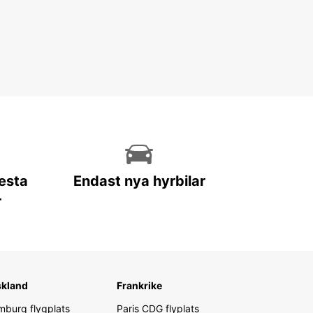
lesta
Endast nya hyrbilar
r
skland
Frankrike
burg flygplats
Paris CDG flyplats