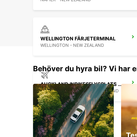
WELLINGTON FÄRJETERMINAL
WELLINGTON - NEW ZEALAND
Behöver du hyra bil? Vi har e
AUCKLAND INRIKESFLYGPLATS - SHUTTLE
AUCKLAND AIRPORT - NEW ZEALAND
AUCKLAND CITY
Te
AUCKLAND - NEW ZEALAND