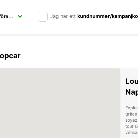
Jag har ett
kundnummer/kampanjk
ropcar
Lou
Nap
Explor
grâce 
soyez 
tout s
véhicu