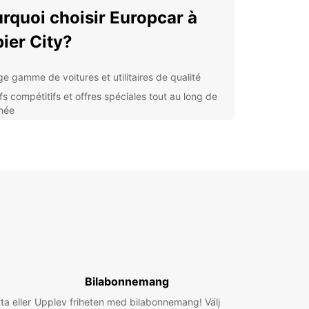
rquoi choisir Europcar à
ier City?
ge gamme de voitures et utilitaires de qualité
fs compétitifs et offres spéciales tout au long de
nnée
nce située au cœur de Napier City pour plus de
modité
istance routière 24h/24 pour une tranquillité
prit totale
ouvrez Napier City en
ture
 City est connue pour son architecture Art Déco
, ses magnifiques vignobles et ses plages de
Bilabonnemang
fin. Profitez de votre location de voiture Europcar
ta eller
isiter les vignobles de la région, vous détendre
Upplev friheten med bilabonnemang! Välj