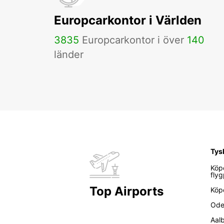
Europcarkontor i Världen
3835
Europcarkontor i över
140
länder
Tys
Köp
flyg
Top Airports
Köp
Ode
Aal