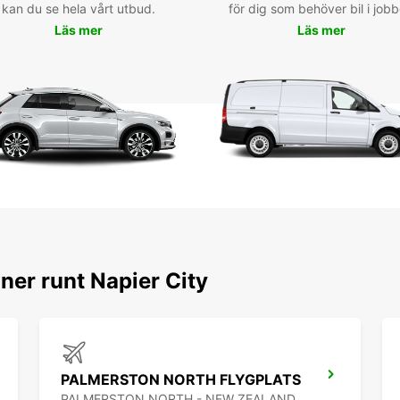
kan du se hela vårt utbud.
för dig som behöver bil i jobb
sur le
archit
Läs mer
Läs mer
Rés
voi
Ne pe
mainte
vous a
spacie
profes
en lig
pour o
ner runt Napier City
PALMERSTON NORTH FLYGPLATS
PALMERSTON NORTH - NEW ZEALAND