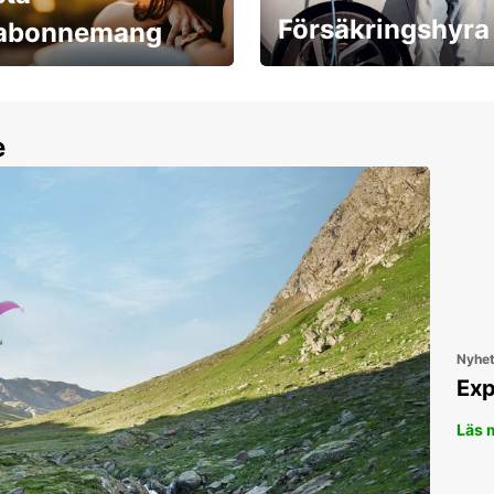
Försäkringshyra
labonnemang
30 dagar upp till ett
Boka ersättningsbil nu!
e
Nyhe
Exp
Läs 