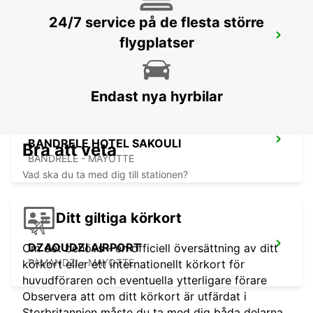
24/7 service på de flesta större
GRAND BAIE
flygplatser
GRAND BAY - MAURITIUS
Endast nya hyrbilar
BANDRELE HOTEL SAKOULI
Bra att veta
BANDRELE - MAYOTTE
Vad ska du ta med dig till stationen?
Ditt giltiga körkort
DZAOUDZI AIRPORT
Om det behövs - en officiell översättning av ditt
PAMANDZI - MAYOTTE
körkort eller ett internationellt körkort för
huvudföraren och eventuella ytterligare förare
Observera att om ditt körkort är utfärdat i
Storbritannien måste du ta med dig båda delarna