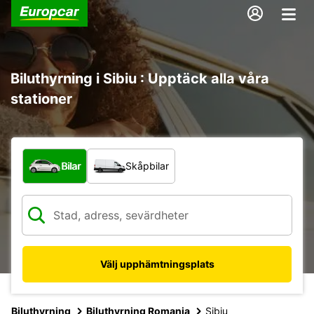
Biluthyrning i Sibiu : Upptäck alla våra
stationer
Vilken typ av fordon?
Bilar
Skåpbilar
Välj upphämtningsplats
Biluthyrning
Biluthyrning Romania
Sibiu