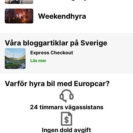
Weekendhyra
Våra bloggartiklar på Sverige
Express Checkout
Läs mer
Varför hyra bil med Europcar?
24 timmars vägassistans
Ingen dold avgift