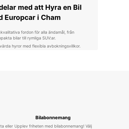
delar med att Hyra en Bil
 Europcar i Cham
kvalitativa fordon för alla ändamål, från
akta bilar till rymliga SUV:ar.
svärda hyror med flexibla avbokningsvillkor.
dig bokningsprocess online eller via vår app,
et spar tid och energi.
essionell personal som är alltid redo att hjälpa till
 ge expertråd.
ärkt kundtjänst och support dygnet runt för att
erställa en problemfri upplevelse.
täck Cham och dess
nejd med Europcar
Bilabonnemang
 hyrbil från Europcar har du möjlighet att
ta eller
Upplev friheten med bilabonnemang! Välj
ka alla vackra platser och sevärdheter som Cham