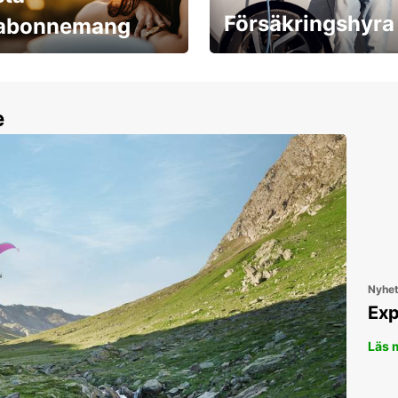
Försäkringshyra
labonnemang
30 dagar upp till ett
Boka ersättningsbil nu!
e
Nyhe
Exp
Läs 