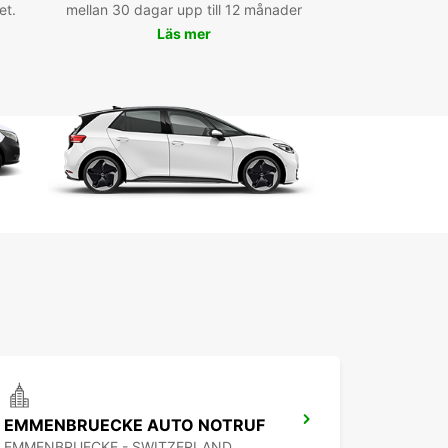
et.
mellan 30 dagar upp till 12 månader
t erbjuda. Besök charmiga byar, vackra
Läs mer
eservat och historiska platser i din egen takt och
mlighet.
t om du är på en familjesemester, affärsresa eller
rsresa, kan Europcar hjälpa dig att hitta rätt
 för dina behov. Boka din hyrbil idag och upplev
en att resa runt Cham på dina egna villkor!
EMMENBRUECKE AUTO NOTRUF
EMMENBRUECKE - SWITZERLAND