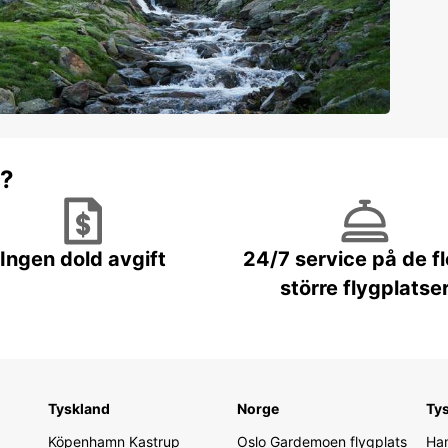
r?
Ingen dold avgift
24/7 service på de f
större flygplatse
Tyskland
Norge
Ty
Köpenhamn Kastrup
Oslo Gardemoen flygplats
Ham