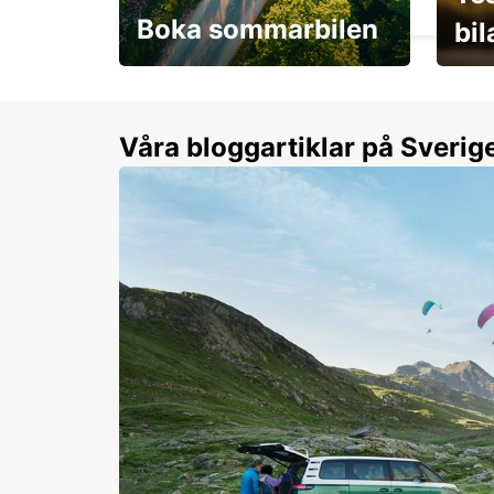
Boka sommarbilen
bi
Flexibilitet i sommar på
Från 
dina villkor
år.
Våra bloggartiklar på Sverig