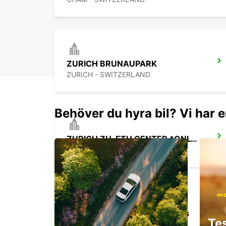
ZURICH BRUNAUPARK
ZURICH - SWITZERLAND
Behöver du hyra bil? Vi har e
ZURICH ZH-ETH CENTER *ONLY ETH
ZURICH - SWITZERLAND
ZURICH, ETH HOENGGERBERG
Te
ZURICH - SWITZERLAND