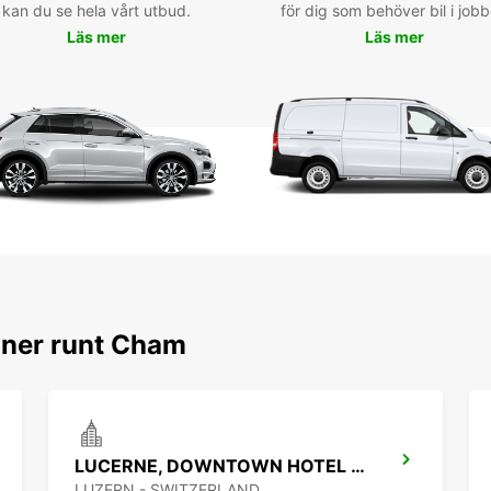
kan du se hela vårt utbud.
för dig som behöver bil i jobb
har at
Läs mer
Läs mer
naturr
bekvä
Oavset
äventy
fordon
frihet
oner runt Cham
LUCERNE, DOWNTOWN HOTEL RADISSON
LUZERN - SWITZERLAND