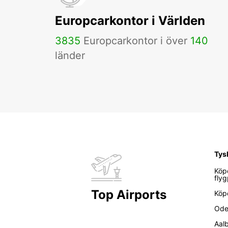
Europcarkontor i Världen
3835
Europcarkontor i över
140
länder
Tys
Köp
flyg
Top Airports
Köp
Ode
Aal