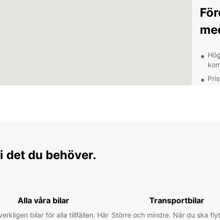
För
med
Hög
komp
Pri
Smi
vilk
Prof
och
Utm
säk
i det du behöver.
Upp
Om
Alla våra bilar
Transportbilar
Med en
verkligen bilar för alla tillfällen. Här
Större och mindre. När du ska flyt
utfors