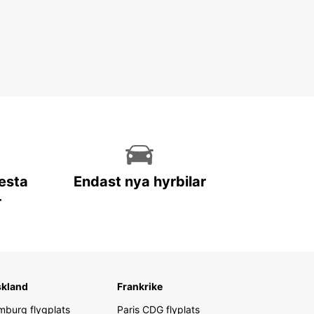
lesta
Endast nya hyrbilar
r
skland
Frankrike
burg flygplats
Paris CDG flyplats