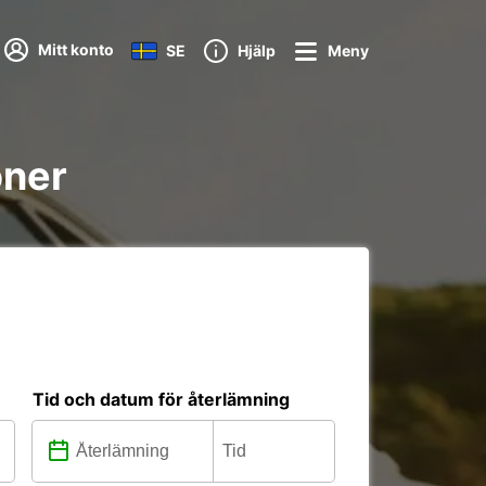
Mitt konto
SE
Hjälp
Meny
oner
Tid och datum för återlämning