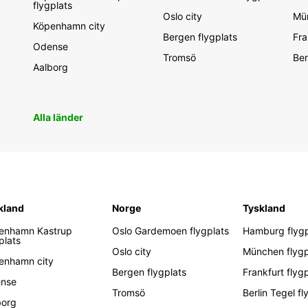
flygplats
Oslo city
Mün
Köpenhamn city
Bergen flygplats
Fra
Odense
Tromsö
Ber
Aalborg
Alla länder
kland
Norge
Tyskland
enhamn Kastrup
Oslo Gardemoen flygplats
Hamburg flygp
plats
Oslo city
München flygp
enhamn city
Bergen flygplats
Frankfurt flyg
nse
Tromsö
Berlin Tegel fl
borg