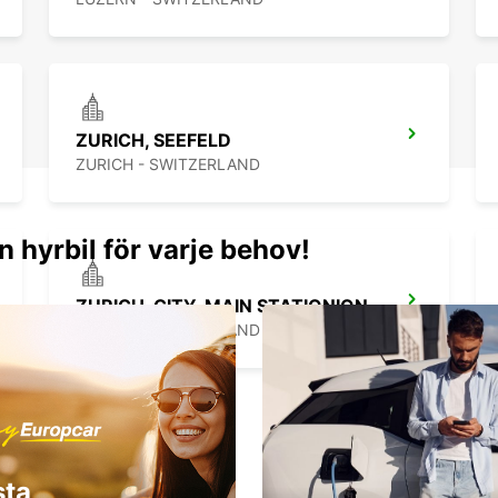
ZURICH, SEEFELD
ZURICH - SWITZERLAND
n hyrbil för varje behov!
ZURICH, CITY, MAIN STATIONION
ZURICH - SWITZERLAND
sta