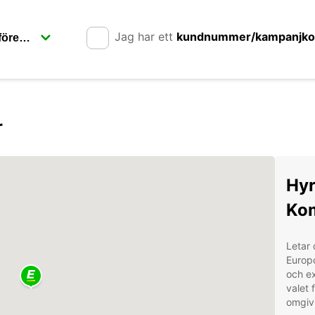
Jag har ett
kundnummer/kampanjk
r
Hyr
Kom
Letar 
Europc
och ex
valet 
omgiv