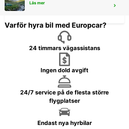
Läs mer
ZURICH, SEEFELD
ZURICH - SWITZERLAND
Varför hyra bil med Europcar?
24 timmars vägassistans
Ingen dold avgift
24/7 service på de flesta större
flygplatser
Endast nya hyrbilar