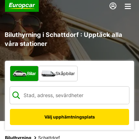
Biluthyrning i Schattdorf : Upptäck alla
våra stationer
Vilken typ av fordon?
Bilar
Skåpbilar
Välj upphämtningsplats
Biluthyrning
Schattdorf