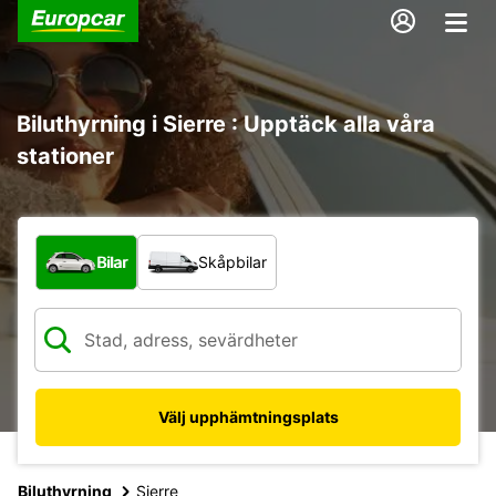
Biluthyrning i Sierre : Upptäck alla våra
stationer
Vilken typ av fordon?
Bilar
Skåpbilar
Välj upphämtningsplats
Biluthyrning
Sierre