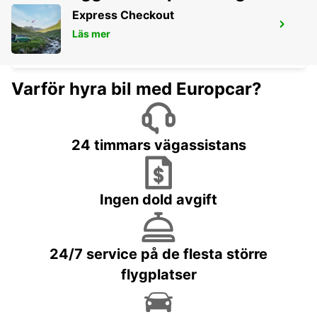
Express Checkout
INTERLAKEN, HOTEL METROPOLE
Läs mer
INTERLAKEN - SWITZERLAND
Varför hyra bil med Europcar?
24 timmars vägassistans
Ingen dold avgift
24/7 service på de flesta större
flygplatser