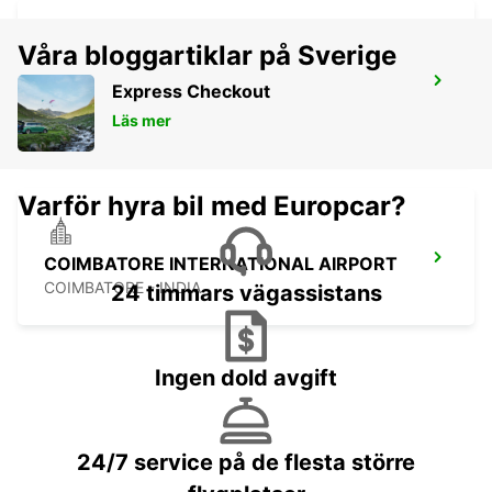
Våra bloggartiklar på Sverige
KOCHI INTERNATIONAL AIRPORT
Express Checkout
TERMINAL 2
Läs mer
KOCHI - INDIA
Varför hyra bil med Europcar?
COIMBATORE INTERNATIONAL AIRPORT
COIMBATORE - INDIA
24 timmars vägassistans
Ingen dold avgift
24/7 service på de flesta större