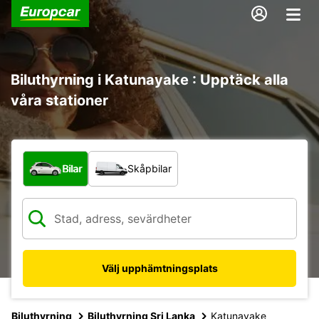
Biluthyrning i Katunayake : Upptäck alla
våra stationer
Vilken typ av fordon?
Bilar
Skåpbilar
Välj upphämtningsplats
Biluthyrning
Biluthyrning Sri Lanka
Katunayake