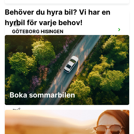
Behöver du hyra bil? Vi har en
hyrbil för varje behov!
GÖTEBORG HISINGEN
HISINGS BACKA - SWEDEN
GÖTEBORG KUNGSBACKA
KUNGSBACKA - SWEDEN
Boka sommarbilen
GÖTEBORG LANDVETTER FLYGPLATS
GOTHENBURG - SWEDEN