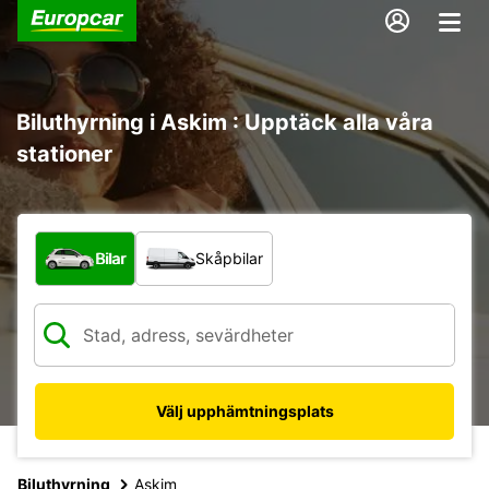
Biluthyrning i Askim : Upptäck alla våra
stationer
Vilken typ av fordon?
Bilar
Skåpbilar
Välj upphämtningsplats
Biluthyrning
Askim