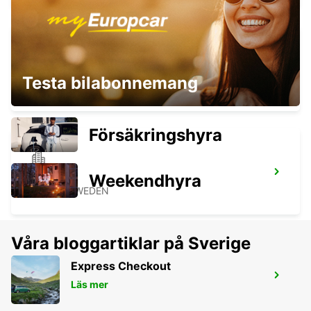
STENUNGSUND
Testa bilabonnemang
STORA HOGA - SWEDEN
Försäkringshyra
KINNA
Weekendhyra
KINNA - SWEDEN
Våra bloggartiklar på Sverige
Express Checkout
VARBERG
Läs mer
VARBERG - SWEDEN