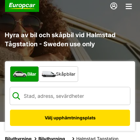
Hyra av bil och skåpbil vid Halmstad
Tågstation - Sweden use only
Vilken typ av fordon?
Bilar
Skåpbilar
Välj upphämtningsplats
Biluthyrning
Biluthyrning
Halmstad Tagstation