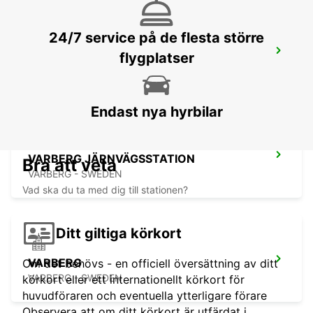
24/7 service på de flesta större
ÄNGELHOLM
flygplatser
ANGELHOLM - SWEDEN
Endast nya hyrbilar
VARBERG JÄRNVÄGSSTATION
Bra att veta
VARBERG - SWEDEN
Vad ska du ta med dig till stationen?
Ditt giltiga körkort
VARBERG
Om det behövs - en officiell översättning av ditt
VARBERG - SWEDEN
körkort eller ett internationellt körkort för
huvudföraren och eventuella ytterligare förare
Observera att om ditt körkort är utfärdat i